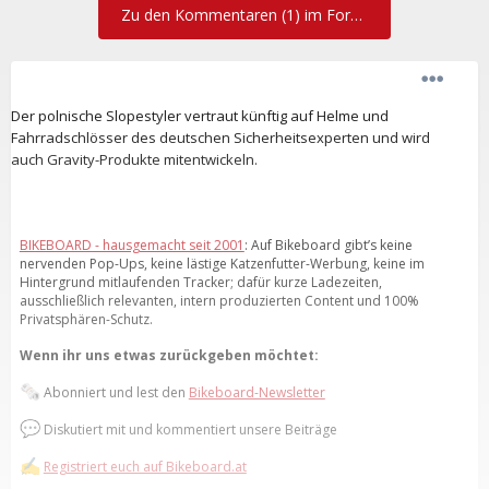
Zu den Kommentaren (1) im Forum
Der polnische Slopestyler vertraut künftig auf Helme und
Fahrradschlösser des deutschen Sicherheitsexperten und wird
auch Gravity-Produkte mitentwickeln.
BIKEBOARD - hausgemacht seit 2001
: Auf Bikeboard gibt’s keine
nervenden Pop-Ups, keine lästige Katzenfutter-Werbung, keine im
Hintergrund mitlaufenden Tracker; dafür kurze Ladezeiten,
ausschließlich relevanten, intern produzierten Content und 100%
Privatsphären-Schutz.
Wenn ihr uns etwas zurückgeben möchtet:
🗞️
Abonniert und lest den
Bikeboard-Newsletter
💬
Diskutiert mit und kommentiert unsere Beiträge
✍️
Registriert euch auf Bikeboard.at