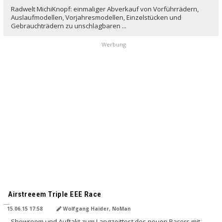
Radwelt MichiKnopf: einmaliger Abverkauf von Vorführrädern,
Auslaufmodellen, Vorjahresmodellen, Einzelstücken und
Gebrauchträdern zu unschlagbaren ...
Werbung
Airstreeem Triple EEE Race
15.06.15 17:58
Wolfgang Haider, NoMan
Showroom und Auftakt zum Langzeittest des neuen Racers mit