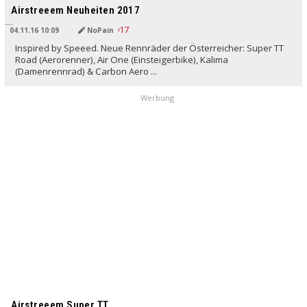
Airstreeem Neuheiten 2017
04.11.16 10:09
NoPain
Inspired by Speeed. Neue Rennräder der Österreicher: Super TT
Road (Aerorenner), Air One (Einsteigerbike), Kalima
(Damenrennrad) & Carbon Aero ...
Werbung
Airstreeem Super TT