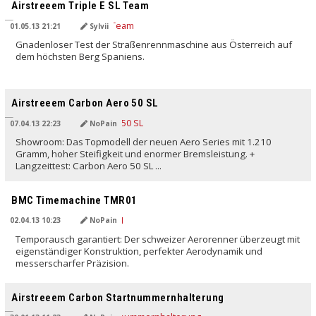
Airstreeem Triple E SL Team
01.05.13 21:21
Sylvii
Gnadenloser Test der Straßenrennmaschine aus Österreich auf
dem höchsten Berg Spaniens.
Airstreeem Carbon Aero 50 SL
07.04.13 22:23
NoPain
Showroom: Das Topmodell der neuen Aero Series mit 1.210
Gramm, hoher Steifigkeit und enormer Bremsleistung. +
Langzeittest: Carbon Aero 50 SL ...
BMC Timemachine TMR01
02.04.13 10:23
NoPain
Temporausch garantiert: Der schweizer Aerorenner überzeugt mit
eigenständiger Konstruktion, perfekter Aerodynamik und
messerscharfer Präzision.
Airstreeem Carbon Startnummernhalterung