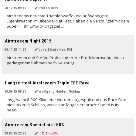
28.12.15 09:49
Stefan Herr
Airstreeems neueste Triathlonwaffe und aufwändigste
Eigenkreation im Bikeboard.at Test. Haben die Salzburger mit dem
Super TT ihr Entwicklungsziel ...
Airstreeem Night 2015
06.11.15 11:20
Luke Biketalker, PM
Airstreeem und Stefan Probst luden zur Produktpräsentation in
gediegenem Rahmen nach Salzburg.
Langzeittest Airstreeem Triple EEE Race
10.09.15 08:20
Wolfgang Haider, NoMan
Insgesamt 8.000 Kilometer wurden abgespult und das Race-Bike
hielt bis zum Schluss, was es anfangs versprach: Speed is its
need!
Airstreeem Special bis - 50%
19.07.15 22:29