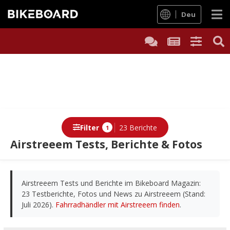
Deu
Filter
23 Berichte
1
Airstreeem Tests, Berichte & Fotos
Berichte
Airstreeem Tests und Berichte im Bikeboard Magazin:
23 Testberichte, Fotos und News zu Airstreeem (Stand:
Juli 2026).
Fahrradhändler mit Airstreeem finden
.