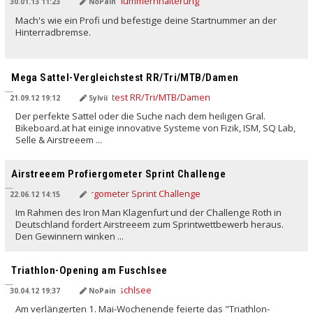
30.01.13 11:23
NoPain
Mach's wie ein Profi und befestige deine Startnummer an der
Hinterradbremse.
Mega Sattel-Vergleichstest RR/Tri/MTB/Damen
21.09.12 19:12
Sylvii
Der perfekte Sattel oder die Suche nach dem heiligen Gral.
Bikeboard.at hat einige innovative Systeme von Fizik, ISM, SQ Lab,
Selle & Airstreeem ...
Airstreeem Profiergometer Sprint Challenge
22.06.12 14:15
Im Rahmen des Iron Man Klagenfurt und der Challenge Roth in
Deutschland fordert Airstreeem zum Sprintwettbewerb heraus.
Den Gewinnern winken ...
Triathlon-Opening am Fuschlsee
30.04.12 19:37
NoPain
Am verlängerten 1. Mai-Wochenende feierte das "Triathlon-