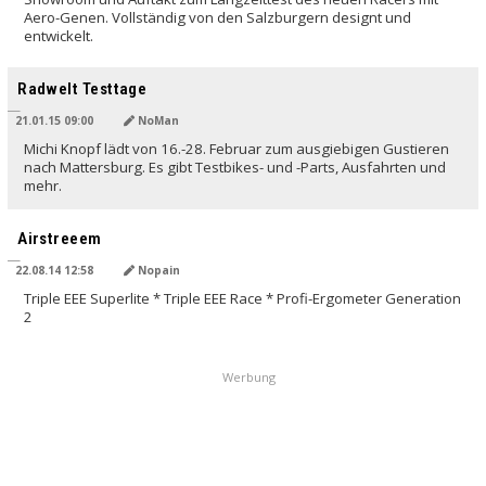
Aero-Genen. Vollständig von den Salzburgern designt und
entwickelt.
Radwelt Testtage
21.01.15 09:00
NoMan
Michi Knopf lädt von 16.-28. Februar zum ausgiebigen Gustieren
nach Mattersburg. Es gibt Testbikes- und -Parts, Ausfahrten und
mehr.
Airstreeem
22.08.14 12:58
Nopain
Triple EEE Superlite * Triple EEE Race * Profi-Ergometer Generation
2
Werbung