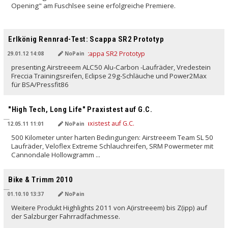
Opening" am Fuschlsee seine erfolgreiche Premiere.
Erlkönig Rennrad-Test: Scappa SR2 Prototyp
29.01.12 14:08
NoPain
presenting Airstreeem ALC50 Alu-Carbon -Laufräder, Vredestein
Freccia Trainingsreifen, Eclipse 29g-Schläuche und Power2Max
für BSA/Pressfit86
"High Tech, Long Life" Praxistest auf G.C.
12.05.11 11:01
NoPain
500 Kilometer unter harten Bedingungen: Airstreeem Team SL 50
Laufräder, Veloflex Extreme Schlauchreifen, SRM Powermeter mit
Cannondale Hollowgramm ...
Bike & Trimm 2010
01.10.10 13:37
NoPain
Weitere Produkt Highlights 2011 von A(irstreeem) bis Z(ipp) auf
der Salzburger Fahrradfachmesse.