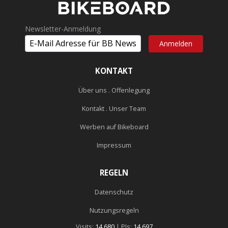
Schraube?
Newsletter-Anmeldung
das auf deinen Fotos sieht etwas anders aus als meines, das
sieht so aus wie das Foto von der HP mit der Startnummer 100
drauf
KONTAKT
eppa wurde etwas geändert?
Über uns . Offenlegung
Kontakt . Unser Team
flash82 schrieb:
Werben auf Bikeboard
Impressum
das auf deinen Fotos sieht etwas anders aus als meines, das
sieht so aus wie das Foto von der HP mit der Startnummer 100
drauf
REGELN
eppa wurde etwas geändert?
Datenschutz
Meiner Meinung nach die Schraube, das Distanz-Gummiringerl
Nutzungsregeln
und das Gewinde. Außerdem sieht beim alten die "Verklebung"
am Halter anders aus.
Visits:
14.680
| PIs:
14.697