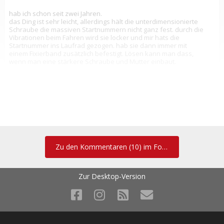
hab ich schon seit zwei Jahren.
das Ding ist sehr leicht, allerdings hält die unterdimensionierte
Schraube die massiven Startnummern nicht ganz fest. durch die
Vibrationen beim Fahren wird sie locker und mir hats die
Startnummer ins Laufrad gezogen. hab sie dann immer mit
einem Fixierband zusätzlich befestigt. Lösen kann man dass,
wenn man eine stärkere Schraube und Mutter einbaut.
flash82 schrieb:
hab ich schon seit zwei Jahren.
das Ding ist sehr leicht, allerdings hält die
Zu den Kommentaren (10) im Forum
unterdimensionierte Schraube die massiven
Startnummern nicht ganz fest. durch die Vibrationen beim
Fahren wird sie locker und mir hats die Startnummer ins
Laufrad gezogen. hab sie dann immer mit einem Fixierband
Zur Desktop-Version
zusätzlich befestigt. Lösen kann man dass, wenn man eine
stärkere Schraube und Mutter einbaut.
Hast du genau dieses Teil (Bericht) oder das mit der silbernen