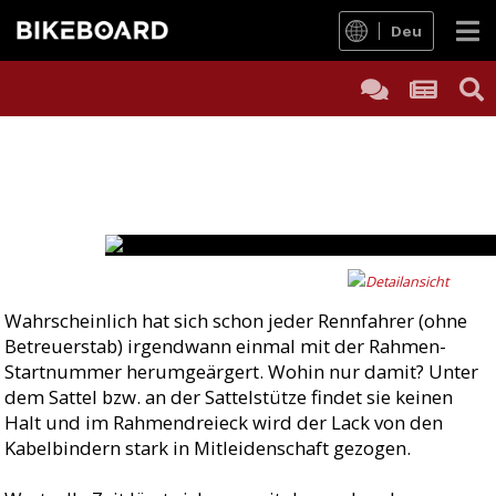
Deu
AIRSTREEEM CARBON
STARTNUMMERNHAL
Mach's wie ein Profi und befestige deine Start
Hinterradbremse.
Text:
NoPain
Fotos:
Erwin Haiden, NoPain
Wahrscheinlich hat sich schon jeder Rennfahrer (ohne
Betreuerstab) irgendwann einmal mit der Rahmen-
Startnummer herumgeärgert. Wohin nur damit? Unter
dem Sattel bzw. an der Sattelstütze findet sie keinen
Halt und im Rahmendreieck wird der Lack von den
Kabelbindern stark in Mitleidenschaft gezogen.