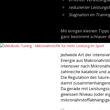
reduzierter Leistungsf
Stagnation im Trainin
Mit einigen kleinen Tipps 
ganz bestimmt schlauer 
Jedwede Art der intensive
Energie aus Makronährsto
intensiver nach Mikronäh
zahlreiche katabole und 
Die Regulation des Säure
damit zusammenhängend di
Da gerade mit Leistungss
gewissen Niveau (oder ei
mikronährstoffabhängiger