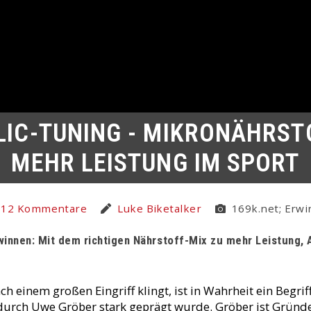
IC-TUNING - MIKRONÄHRST
MEHR LEISTUNG IM SPORT
12 Kommentare
Luke Biketalker
169k.net; Erwi
innen: Mit dem richtigen Nährstoff-Mix zu mehr Leistung, 
 einem großen Eingriff klingt, ist in Wahrheit ein Begriff
durch Uwe Gröber stark geprägt wurde. Gröber ist Gründ