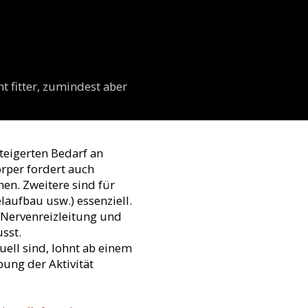
ht fitter, zumindest aber
teigerten Bedarf an
rper fordert auch
en. Zweitere sind für
aufbau usw.) essenziell.
 Nervenreizleitung und
sst.
ell sind, lohnt ab einem
ung der Aktivität