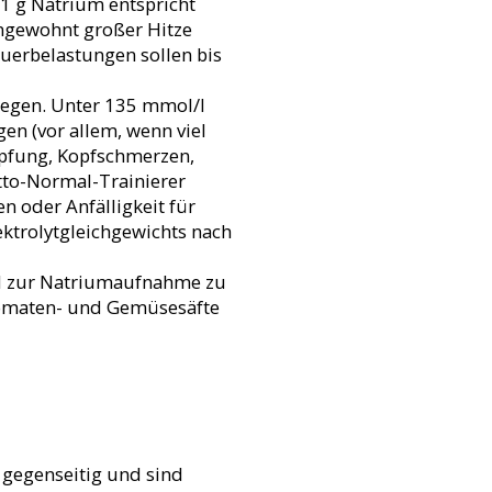
 1 g Natrium entspricht
ungewohnt großer Hitze
auerbelastungen sollen bis
iegen. Unter 135 mmol/l
en (vor allem, wenn viel
öpfung, Kopfschmerzen,
tto-Normal-Trainierer
 oder Anfälligkeit für
ektrolytgleichgewichts nach
gel zur Natriumaufnahme zu
 Tomaten- und Gemüsesäfte
 gegenseitig und sind