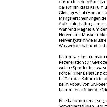
darum in einem Punkt zus
darauf hin, dass Kalium u
Gleichgewicht (Homöosta
Mangelerscheinungen der
Aufrechterhaltung eines 
Während Magnesium den En
Nerven und Muskelfunkion
Nervensystem wie Muskelk
Wasserhaushalt und ist b
Kalium wird gemeinsam mi
Regeneration zur Glykoge
welche Sportler in etwa v
körperlicher Belastung ko
heißen, das Kalium tritt 
beim Abbau von Glykogen 
Kalium renal (über die Ni
Eine Kaliumunterversorgun
Schwächegefühlen, reduzi