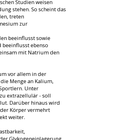
ischen Studien weisen
dung stehen. So scheint das
en, treten
gnesium zur
en beeinflusst sowie
 beeinflusst ebenso
meinsam mit Natrium den
um vor allem in der
t die Menge an Kalium,
Sportlern. Unter
 extrazellulär - soll
Blut. Darüber hinaus wird
 der Körper vermehrt
kt weiter.
astbarkeit,
 der Glykogeneinlagerung,