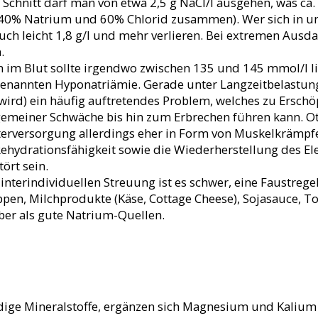
m Schnitt darf man von etwa 2,5 g NaCl/l ausgehen, was ca.
d 40% Natrium und 60% Chlorid zusammen). Wer sich in 
ch leicht 1,8 g/l und mehr verlieren. Bei extremen Ausd
.
 im Blut sollte irgendwo zwischen 135 und 145 mmol/l l
genannten Hyponatriämie. Gerade unter Langzeitbelastung
wird) ein häufig auftretendes Problem, welches zu Ersch
emeiner Schwäche bis hin zum Erbrechen führen kann. O
erversorgung allerdings eher in Form von Muskelkrämpfen
ehydrationsfähigkeit sowie die Wiederherstellung des El
ört sein.
 interindividuellen Streuung ist es schwer, eine Faustre
ppen, Milchprodukte (Käse, Cottage Cheese), Sojasauce,
ber als gute Natrium-Quellen.
ndige Mineralstoffe, ergänzen sich Magnesium und Kalium