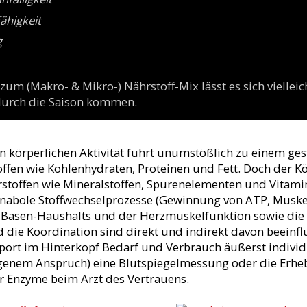
ähigkeit
g
zum (Makro- & Mikro-) Nährstoff-Mix lässt es sich vielleic
durch die Saison kommen.
n körperlichen Aktivität führt unumstößlich zu einem ges
ffen wie Kohlenhydraten, Proteinen und Fett. Doch der Kö
rstoffen wie Mineralstoffen, Spurenelementen und Vitamin
anabole Stoffwechselprozesse (Gewinnung von ATP, Muskel
-Basen-Haushalts und der Herzmuskelfunktion sowie die
e Koordination sind direkt und indirekt davon beeinflu
port im Hinterkopf Bedarf und Verbrauch äußerst individu
genem Anspruch) eine Blutspiegelmessung oder die Erheb
 Enzyme beim Arzt des Vertrauens.