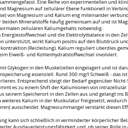
ammengefasst. Eine Reihe von experimentellen und klin
nd Magnesium auf zellulärer Ebene funktionell in Verbin
se) von Magnesium und Kalium eng miteinander verbund
 beiden Mineralstoffe häufig gemeinsam auf und ist Ma
normalen zellulären Kaliumgehalts notwendig.
ergiestoffwechsel und die Elektrolytbalance in den Zell
 unterstützt, wirkt Kalium positiv auf den Blutdruck und
ontraktion (Reizleitung). Kalium reguliert überdies ge
eim Eiweiß- und Kohlenhydratstoffwechsel involviert.
t Glykogen in den Muskelzellen eingelagert und ist dar
nspeicherung essenziell. Rund 300 mg/l Schweiß - das is
erlieren. Entsprechend steigt der Bedarf gegenüber Nicht-
mmt es zu einem Shift der Kaliumionen von intrazellulär zu
aus seinem Speicherort in den Zellen aus und gelangt ins 
weiteres Kalium in der Muskulatur freigesetzt, wodurch
eren) ausscheidet. Magnesiummangel verstärkt diesen Effe
g kann sich schließlich in verminderter körperlicher Bel
erter Ausdauerleistungsfähigkeit und, ob seiner Rolle in