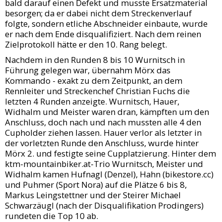
bald darauf einen Defekt und musste Ersatzmaterial
besorgen; da er dabei nicht dem Streckenverlauf
folgte, sondern etliche Abschneider einbaute, wurde
er nach dem Ende disqualifiziert. Nach dem reinen
Zielprotokoll hätte er den 10. Rang belegt.
Nachdem in den Runden 8 bis 10 Wurnitsch in
Führung gelegen war, übernahm Mörx das
Kommando - exakt zu dem Zeitpunkt, an dem
Rennleiter und Streckenchef Christian Fuchs die
letzten 4 Runden anzeigte. Wurnitsch, Hauer,
Widhalm und Meister waren dran, kämpften um den
Anschluss, doch nach und nach mussten alle 4 den
Cupholder ziehen lassen. Hauer verlor als letzter in
der vorletzten Runde den Anschluss, wurde hinter
Mörx 2. und festigte seine Cupplatzierung. Hinter dem
ktm-mountainbiker.at-Trio Wurnitsch, Meister und
Widhalm kamen Hufnagl (Denzel), Hahn (bikestore.cc)
und Puhmer (Sport Nora) auf die Plätze 6 bis 8,
Markus Leingstettner und der Steirer Michael
Schwarzäugl (nach der Disqualifikation Prodingers)
rundeten die Top 10 ab.