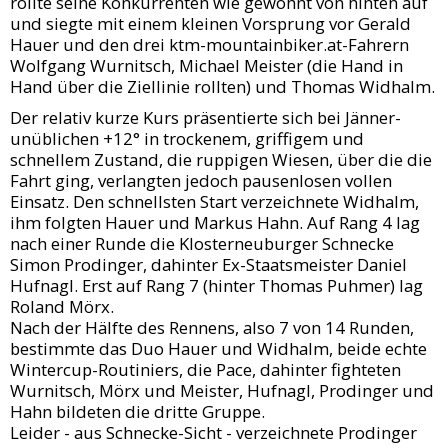
rollte seine Konkurrenten wie gewohnt von hinten auf
und siegte mit einem kleinen Vorsprung vor Gerald
Hauer und den drei ktm-mountainbiker.at-Fahrern
Wolfgang Wurnitsch, Michael Meister (die Hand in
Hand über die Ziellinie rollten) und Thomas Widhalm.
Der relativ kurze Kurs präsentierte sich bei Jänner-
unüblichen +12° in trockenem, griffigem und
schnellem Zustand, die ruppigen Wiesen, über die die
Fahrt ging, verlangten jedoch pausenlosen vollen
Einsatz. Den schnellsten Start verzeichnete Widhalm,
ihm folgten Hauer und Markus Hahn. Auf Rang 4 lag
nach einer Runde die Klosterneuburger Schnecke
Simon Prodinger, dahinter Ex-Staatsmeister Daniel
Hufnagl. Erst auf Rang 7 (hinter Thomas Puhmer) lag
Roland Mörx.
Nach der Hälfte des Rennens, also 7 von 14 Runden,
bestimmte das Duo Hauer und Widhalm, beide echte
Wintercup-Routiniers, die Pace, dahinter fighteten
Wurnitsch, Mörx und Meister, Hufnagl, Prodinger und
Hahn bildeten die dritte Gruppe.
Leider - aus Schnecke-Sicht - verzeichnete Prodinger