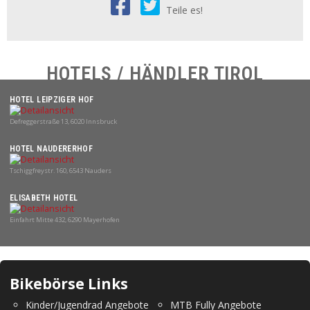
Teile es!
HOTELS / HÄNDLER TIROL
HOTEL LEIPZIGER HOF
Defreggerstraße 13, 6020 Innsbruck
HOTEL NAUDERERHOF
Tschiggfreystr. 160, 6543 Nauders
ELISABETH HOTEL
Einfahrt Mitte 432, 6290 Mayerhofen
Bikebörse Links
Kinder/Jugendrad Angebote
MTB Fully Angebote