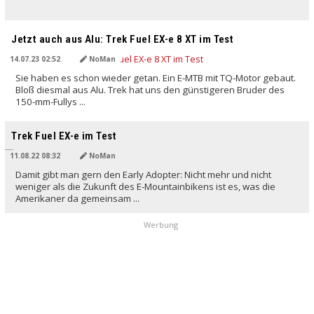
Jetzt auch aus Alu: Trek Fuel EX-e 8 XT im Test
14.07.23 02:52
NoMan
Sie haben es schon wieder getan. Ein E-MTB mit TQ-Motor gebaut.
Bloß diesmal aus Alu. Trek hat uns den günstigeren Bruder des
150-mm-Fullys ...
Trek Fuel EX-e im Test
11.08.22 08:32
NoMan
Damit gibt man gern den Early Adopter: Nicht mehr und nicht
weniger als die Zukunft des E-Mountainbikens ist es, was die
Amerikaner da gemeinsam ...
Werbung