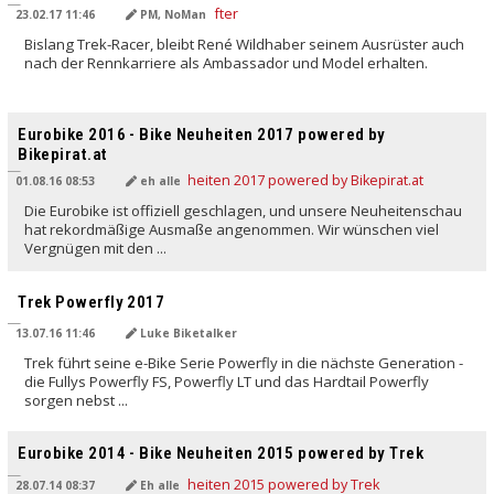
23.02.17 11:46
PM, NoMan
Bislang Trek-Racer, bleibt René Wildhaber seinem Ausrüster auch
nach der Rennkarriere als Ambassador und Model erhalten.
Eurobike 2016 - Bike Neuheiten 2017 powered by
Bikepirat.at
01.08.16 08:53
eh alle
Die Eurobike ist offiziell geschlagen, und unsere Neuheitenschau
hat rekordmäßige Ausmaße angenommen. Wir wünschen viel
Vergnügen mit den ...
Trek Powerfly 2017
13.07.16 11:46
Luke Biketalker
Trek führt seine e-Bike Serie Powerfly in die nächste Generation -
die Fullys Powerfly FS, Powerfly LT und das Hardtail Powerfly
sorgen nebst ...
Eurobike 2014 - Bike Neuheiten 2015 powered by Trek
28.07.14 08:37
Eh alle