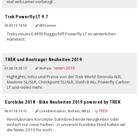
mal wirksamer vorbeugt ...
Trek Powerfly LT 9.7
25.03.19 10:50
MOtoman
Treks neues E-MTB Flaggschiff Powerfly LT im winterlichen
Härtetest.
TREK und Bontrager Neuheiten 2019
01.08.18 23:17
NoPain
Highlights, Infos und Preise von der Trek World: Émonda ALR,
Madone SL/SLR, Checkpoint SL/ALR, Slash 8 Alu, Powerfly Carbon
LT und vieles mehr.
Eurobike 2018 - Bike Neuheiten 2019 powered by TREK
06.07.18 14:15
LukeBiketalker, NoPain, NR22, Rich:Art
Revolutionäre Konzepte, bahnbrechende Neuigkeiten oder
einfach nur neue Farben - in unserem Eurobike Feed halten wir
die News 2019 für euch ...