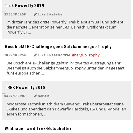
Trek Powerfly 2019
23.06.18 07:58
Luke Biketalker
Im dritten Jahr das dritte Powerfly. Trek bleibt am Ball und schiebt
die nächste Generation seiner E-MTBs nach. Erstkontakt zum
Powerfly LT ...
Bosch eMTB-Challenge goes Salzkammergut-Trophy
28.02.18 08:54
Luke Biketalker/PM
Die Bosch eMTB-Challenge geht in ihr zweites Austragungsjahr.
Diesmal ist auch die Salzkammergut-Trophy unter den insgesamt
fünf europäischen ...
TREK Powerfly 2018
04.07.17 08:07
NoPain
Modernste Technik in schickem Gewand: Trek überarbeitet seine
E-Bikes und spendiert den Powerfly Hardtails, FS- und LT-Modellen
einen formschönen, ...
Wildhaber wird Trek-Botschafter