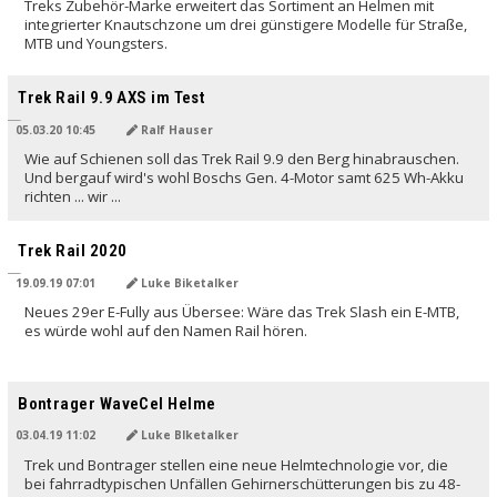
Treks Zubehör-Marke erweitert das Sortiment an Helmen mit
integrierter Knautschzone um drei günstigere Modelle für Straße,
MTB und Youngsters.
Trek Rail 9.9 AXS im Test
05.03.20 10:45
Ralf Hauser
Wie auf Schienen soll das Trek Rail 9.9 den Berg hinabrauschen.
Und bergauf wird's wohl Boschs Gen. 4-Motor samt 625 Wh-Akku
richten ... wir ...
Trek Rail 2020
19.09.19 07:01
Luke Biketalker
Neues 29er E-Fully aus Übersee: Wäre das Trek Slash ein E-MTB,
es würde wohl auf den Namen Rail hören.
Bontrager WaveCel Helme
03.04.19 11:02
Luke BIketalker
Trek und Bontrager stellen eine neue Helmtechnologie vor, die
bei fahrradtypischen Unfällen Gehirnerschütterungen bis zu 48-