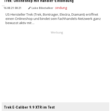
Trek: Onlineshop mit Händler-Einbindung
16.08.21 08:21
Luke Biketalker
US-Hersteller Trek (Trek, Bontrager, Electra, Diamant) eröffnet
einen Onlineshop und bindet sein Fachhandels-Netzwerk ganz
bewusst aktiv mit ...
Werbung
Trek E-Caliber 9.9 XTR im Test