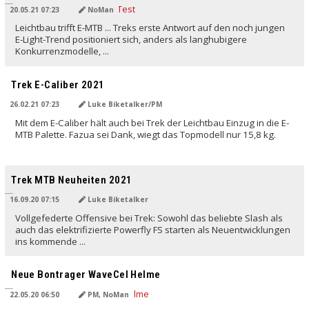
20.05.21 07:23
NoMan
Leichtbau trifft E-MTB ... Treks erste Antwort auf den noch jungen
E-Light-Trend positioniert sich, anders als langhubigere
Konkurrenzmodelle, ...
Trek E-Caliber 2021
26.02.21 07:23
Luke Biketalker/PM
Mit dem E-Caliber hält auch bei Trek der Leichtbau Einzug in die E-
MTB Palette. Fazua sei Dank, wiegt das Topmodell nur 15,8 kg.
Trek MTB Neuheiten 2021
16.09.20 07:15
Luke Biketalker
Vollgefederte Offensive bei Trek: Sowohl das beliebte Slash als
auch das elektrifizierte Powerfly FS starten als Neuentwicklungen
ins kommende ...
Neue Bontrager WaveCel Helme
22.05.20 06:50
PM, NoMan