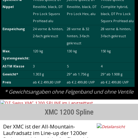
Nippel
Revolite, black, DT
Revolite, black, DT
Complite hybrid,
Pro Lock Squorx
Pro Lock Hex, alu
black, DT Pro Lock
ProHead alu
Squorx ProHead alu
Einspeichung
24 vorne & hinten,
28 vorne & 32
28 vorne & hinten,
2-fach gekreuzt
hinten, 3-fach
3-fach gekreuzt
gekreuzt
Max.
120 kg
130 kg
150 kg
Systemgewicht:
ASTM Klasse
3
5
4
Gewicht*
1.303 g
29" ab 1.756 g
29'' ab 1.908 g
Preis
ab € 2.499,80 UVP
ab € 2.499,80 UVP
ab € 2.499,80 UVP
* Gewichtsangaben ohne Felgenband und ohne Ventile
XMC 1200 Spline
Der XMC ist der All-Mountain-
Laufradsatz im Line-up der 1200er