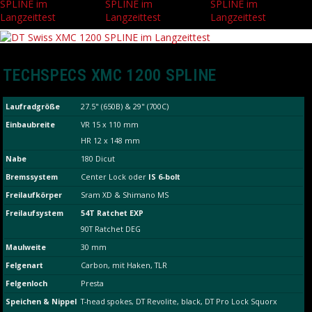
TECHSPECS XMC 1200 SPLINE
Laufradgröße
27.5" (650B) & 29" (700C)
Einbaubreite
VR 15 x 110 mm
HR 12 x 148 mm
Nabe
180 Dicut
Bremssystem
Center Lock oder
IS 6-bolt
Freilaufkörper
Sram XD & Shimano MS
Freilaufsystem
54T Ratchet EXP
90T Ratchet DEG
Maulweite
30 mm
Felgenart
Carbon, mit Haken, TLR
Felgenloch
Presta
Speichen & Nippel
T-head spokes, DT Revolite, black, DT Pro Lock Squorx