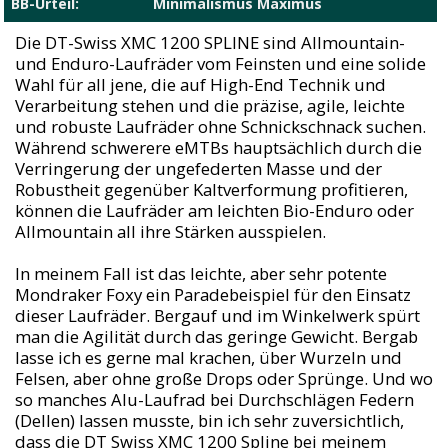
BB-Urteil:
Minimalismus Maximus
Die DT-Swiss XMC 1200 SPLINE sind Allmountain-
und Enduro-Laufräder vom Feinsten und eine solide
Wahl für all jene, die auf High-End Technik und
Verarbeitung stehen und die präzise, agile, leichte
und robuste Laufräder ohne Schnickschnack suchen.
Während schwerere eMTBs hauptsächlich durch die
Verringerung der ungefederten Masse und der
Robustheit gegenüber Kaltverformung profitieren,
können die Laufräder am leichten Bio-Enduro oder
Allmountain all ihre Stärken ausspielen.
In meinem Fall ist das leichte, aber sehr potente
Mondraker Foxy ein Paradebeispiel für den Einsatz
dieser Laufräder. Bergauf und im Winkelwerk spürt
man die Agilität durch das geringe Gewicht. Bergab
lasse ich es gerne mal krachen, über Wurzeln und
Felsen, aber ohne große Drops oder Sprünge. Und wo
so manches Alu-Laufrad bei Durchschlägen Federn
(Dellen) lassen musste, bin ich sehr zuversichtlich,
dass die DT Swiss XMC 1200 Spline bei meinem