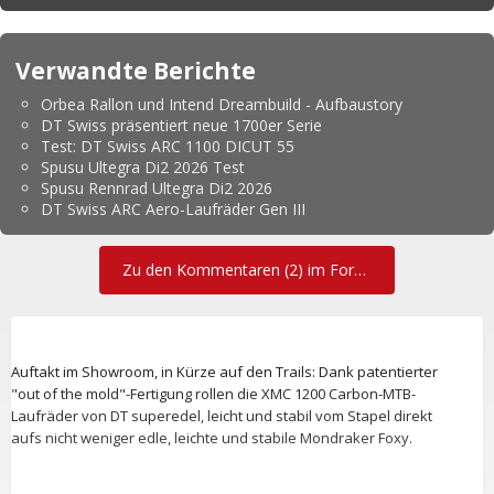
Verwandte Berichte
Orbea Rallon und Intend Dreambuild - Aufbaustory
DT Swiss präsentiert neue 1700er Serie
Test: DT Swiss ARC 1100 DICUT 55
Spusu Ultegra Di2 2026 Test
Spusu Rennrad Ultegra Di2 2026
DT Swiss ARC Aero-Laufräder Gen III
Zu den Kommentaren (2) im Forum
Auftakt im Showroom, in Kürze auf den Trails: Dank patentierter
"out of the mold"-Fertigung rollen die XMC 1200 Carbon-MTB-
Laufräder von DT superedel, leicht und stabil vom Stapel direkt
aufs nicht weniger edle, leichte und stabile Mondraker Foxy.