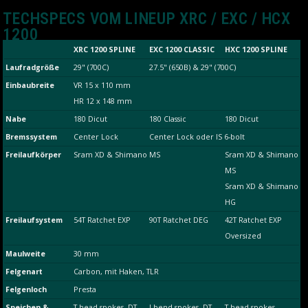
TECHSPECS VOM LINEUP XRC / EXC / HCX
1200
XRC 1200 SPLINE
EXC 1200 CLASSIC
HXC 1200 SPLINE
Laufradgröße
29" (700C)
27.5" (650B) & 29" (700C)
Einbaubreite
VR 15 x 110 mm
HR 12 x 148 mm
Nabe
180 Dicut
180 Classic
180 Dicut
Bremssystem
Center Lock
Center Lock oder IS 6-bolt
Freilaufkörper
Sram XD & Shimano MS
Sram XD & Shimano
MS
Sram XD & Shimano
HG
Freilaufsystem
54T Ratchet EXP
90T Ratchet DEG
42T Ratchet EXP
Oversized
Maulweite
30 mm
Felgenart
Carbon, mit Haken, TLR
Felgenloch
Presta
Speichen &
T-head spokes, DT
J-bend spokes, DT
T-head spokes,