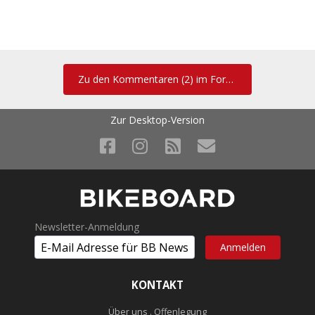
Zu den Kommentaren (2) im Forum
Zur Desktop-Version
Ob es das aktuelle Modell ist, ist natürlich fraglich.
Newsletter-Anmeldung
KONTAKT
Über uns . Offenlegung