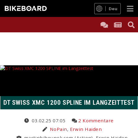
Deu
DT SWISS XMC 1200 SPLINE IM LANGZEITTEST
03.02.25 07:05
2 Kommentare
NoPain
,
Erwin Haiden
martinbihounek.com (Action), Erwin Haiden