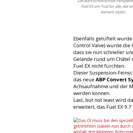
Die wahrscheinlichste Perspekti
Fuel EX am Trail für alle, die se
keinem sitzen.
Ebenfalls getüftelt wur
Control Valve) wurde die
dass sie nun schneller u
Gelände rund um Châtel 
Fuel EX nicht fürchten.
Dieser Suspension-Feinsc
das neue
ABP Convert S
Achsaufnahme und der Mu
werden können.
Last, but not least wird d
erweitert, das Fuel EX 9.7.