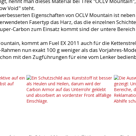
ingt, nennt man dieses Material bei Trek "OCLV Mountain"
w Void" steht.
verbesserten Eigenschaften von OCLV Mountain ist neben
rwendeten Fasertyp das Harz, das die einzelnen Schicht
 Super-Carbon zum Einsatz kommt sind der untere Bereich
ountain, kommt am Fuel EX 2011 auch für die Kettenstreb
Rahmen nun exakt 100 g weniger als das Vorjahres-Model
schon mit den Zugführungen für eine vom Lenker bedien