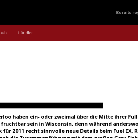
Bereits r
laub
Händler
chstes Jahr vor allem im Fully-Sektor
tt Revolution heißt.
 Lorence (12)
rloo haben ein- oder zweimal über die Mitte ihrer Ful
 fruchtbar sein in Wisconsin, denn während anders
ek für 2011 recht sinnvolle neue Details beim Fuel EX
noch die Zusammenführung mit dem großen Gary Fish