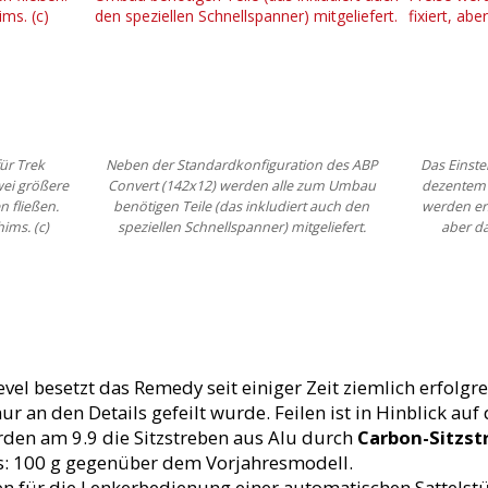
für Trek
Neben der Standardkonfiguration des ABP
Das Einste
ei größere
Convert (142x12) werden alle zum Umbau
dezentem 
n fließen.
benötigen Teile (das inkludiert auch den
werden ers
ims. (c)
speziellen Schnellspanner) mitgeliefert.
aber da
el besetzt das Remedy seit einiger Zeit ziemlich erfolgre
r an den Details gefeilt wurde. Feilen ist in Hinblick 
rden am 9.9 die Sitzstreben aus Alu durch
Carbon-Sitzst
is: 100 g gegenüber dem Vorjahresmodell.
 für die Lenkerbedienung einer automatischen Sattelst