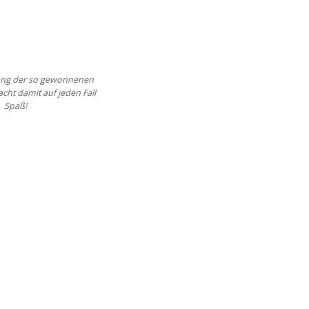
htung der so gewonnenen
ht damit auf jeden Fall
Spaß!