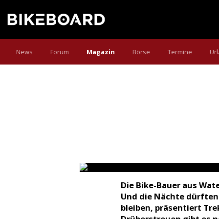
News
Forum
Magazin
Börse
Termine
Ur
NEWS 2011: TREK
Angeführt vom Fuel EX, bietet Trek nä
Neues, wobei das Motto Evolution sta
Text:
Armin Reautschnig
Fotos:
Sterling
Die Bike-Bauer aus Wate
Und die Nächte dürften
bleiben, präsentiert Tr
Drüberstreuen gibt es 