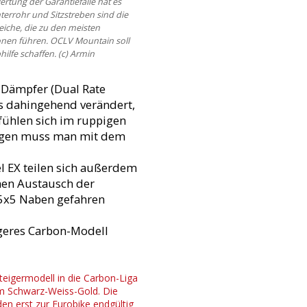
rtung der Garantiefälle hat es
nterrohr und Sitzstreben sind die
eiche, die zu den meisten
nen führen. OCLV Mountain soll
hilfe schaffen. (c) Armin
 Dämpfer (Dual Rate
ss dahingehend verändert,
fühlen sich im ruppigen
sagen muss man mit dem
l EX teilen sich außerdem
chen Austausch der
5x5 Naben gefahren
geres Carbon-Modell