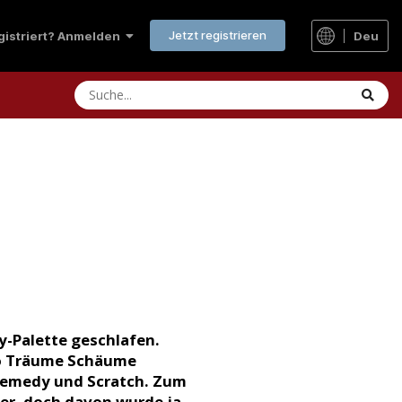
Jetzt registrieren
Deu
egistriert? Anmelden
ly-Palette geschlafen.
wo Träume Schäume
, Remedy und Scratch. Zum
er, doch davon wurde ja