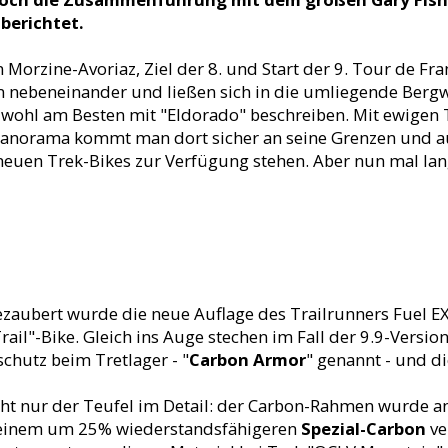
e
berichtet.
Morzine-Avoriaz, Ziel der 8. und Start der 9. Tour de Fra
en nebeneinander und ließen sich in die umliegende Bergw
 wohl am Besten mit "Eldorado" beschreiben. Mit ewigen T
orama kommt man dort sicher an seine Grenzen und auf 
neuen Trek-Bikes zur Verfügung stehen. Aber nun mal la
ezaubert wurde die neue Auflage des Trailrunners Fuel E
rail"-Bike. Gleich ins Auge stechen im Fall der 9.9-Versio
schutz beim Tretlager - "
Carbon Armor
" genannt - und d
ht nur der Teufel im Detail: der Carbon-Rahmen wurde a
t einem um 25% wiederstandsfähigeren
Spezial-Carbon
ve