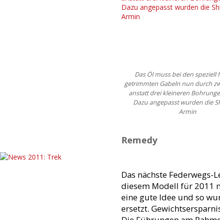
Das Öl muss bei den speziell 
getrimmten Gabeln nun durch zw
anstatt drei kleineren Bohrunge
Dazu angepasst wurden die Sh
Armin
Remedy
Das nächste Federwegs-Lev
diesem Modell für 2011 nu
eine gute Idee und so wu
ersetzt. Gewichtsersparn
Die Führungen am Rahmen