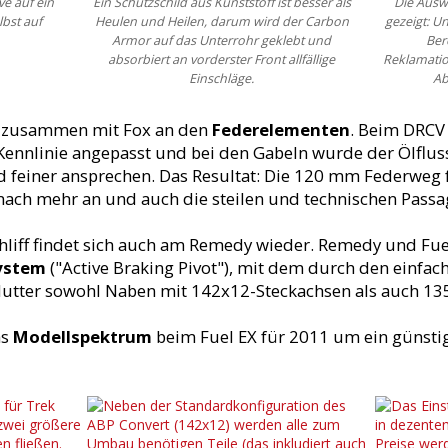
ve auf ein
Ein Schutzschild aus Kunststoff ist besser als
Die Auswe
lbst auf
Heulen und Heilen, darum wird der Carbon
gezeigt: U
Armor auf das Unterrohr geklebt und
Ber
absorbiert an vorderster Front allfällige
Reklamatio
Einschläge.
Ab
de zusammen mit Fox an den
Federelementen
. Beim DRCV
 Kennlinie angepasst und bei den Gabeln wurde der Ölflu
nd feiner ansprechen. Das Resultat: Die 120 mm Federweg 
nach mehr an und auch die steilen und technischen Pas
hliff findet sich auch am Remedy wieder. Remedy und Fue
ystem
("Active Braking Pivot"), mit dem durch den einfa
tter sowohl Naben mit 142x12-Steckachsen als auch 13
as
Modellspektrum
beim Fuel EX für 2011 um ein günsti