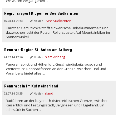
Wir waren vergangenen ...
Regionsreport Klopeiner See Südkärnten
15.08.14 01:43
NoMan
Kärntner Gemütlichkeit trifft slowenische Unbekümmertheit, und
dazwischen lockt der Petzen-Rollercoaster. Auf Mountainbiker im
Sonnenwinkel ...
Rennrad-Region St. Anton am Arlberg
24.07.14 17:56
NoMan
Panoramablick und Höhenluft, Geschwindigkeitsrausch und
Wettersturz. Rennradfahren an der Grenze zwischen Tirol und
Vorarlberg bietet alles, ...
Rennradeln im Kufsteinerland
02.07.14 08:35
NoMan
Radfahren an der bayerisch-österreichischen Grenze, zwischen
Kaiserblick und Festungsstadt, Bergriesen und Hügelland. Ein
Lehrstück in Sachen ...