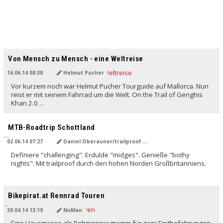
Von Mensch zu Mensch - eine Weltreise
16.06.14 08:38
Helmut Pucher
Vor kurzem noch war Helmut Pucher Tourguide auf Mallorca. Nun
reist er mit seinem Fahrrad um die Welt. On the Trail of Genghis
Khan 2.0 ...
MTB-Roadtrip Schottland
02.06.14 07:27
Daniel Oberauner/trailproof.com
Definiere "challenging". Erdulde "midges". Genieße "bothy
nights". Mit trailproof durch den hohen Norden Großbritanniens.
Bikepirat.at Rennrad Touren
30.04.14 13:19
NoMan