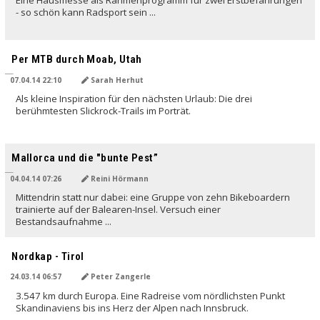
Eine Hausmesse als Rahmenprogramm für zwei Erstbefahrungen
- so schön kann Radsport sein ...
Per MTB durch Moab, Utah
07.04.14 22:10
Sarah Herhut
Als kleine Inspiration für den nächsten Urlaub: Die drei
berühmtesten Slickrock-Trails im Porträt.
Mallorca und die "bunte Pest”
04.04.14 07:26
Reini Hörmann
Mittendrin statt nur dabei: eine Gruppe von zehn Bikeboardern
trainierte auf der Balearen-Insel. Versuch einer
Bestandsaufnahme ...
Nordkap - Tirol
24.03.14 06:57
Peter Zangerle
3.547 km durch Europa. Eine Radreise vom nördlichsten Punkt
Skandinaviens bis ins Herz der Alpen nach Innsbruck.