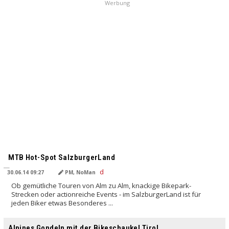
Werbung
MTB Hot-Spot SalzburgerLand
30.06.14 09:27
PM, NoMan
Ob gemütliche Touren von Alm zu Alm, knackige Bikepark-
Strecken oder actionreiche Events - im SalzburgerLand ist für
jeden Biker etwas Besonderes ...
Alpines Gondeln mit der Bikeschaukel Tirol