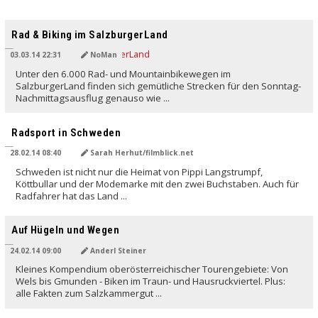
Rad & Biking im SalzburgerLand
03.03.14 22:31
NoMan
Unter den 6.000 Rad- und Mountainbikewegen im
SalzburgerLand finden sich gemütliche Strecken für den Sonntag-
Nachmittagsausflug genauso wie ...
Radsport in Schweden
28.02.14 08:40
Sarah Herhut/filmblick.net
Schweden ist nicht nur die Heimat von Pippi Langstrumpf,
Köttbullar und der Modemarke mit den zwei Buchstaben. Auch für
Radfahrer hat das Land ...
Auf Hügeln und Wegen
24.02.14 09:00
Anderl Steiner
Kleines Kompendium oberösterreichischer Tourengebiete: Von
Wels bis Gmunden - Biken im Traun- und Hausruckviertel. Plus:
alle Fakten zum Salzkammergut ...