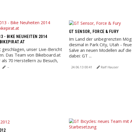
GT SENSOR, FORCE & FURY
3 - BIKE NEUHEITEN 2014
Im Land der unbegrenzten Mögli
BIKEPIRAT.AT
diesmal in Park City, Utah - feu
t geschlagen, unser Live-Bericht
Salve an neuen Modellen auf die 
en. Das Team von Bikeboard.at
dabei: GT ...
 als 70 Herstellern zu Besuch,
n ...
24.06.13 00:41
Ralf Hauser
012