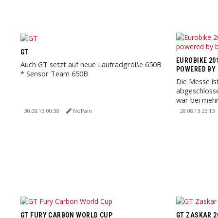
GT
EUROBIKE 201
Auch GT setzt auf neue Laufradgröße 650B
POWERED BY 
* Sensor Team 650B
Die Messe is
abgeschloss
war bei mehr
um Neuigkeite
30.08.13 00:38
NoPain
28.08.13 23:13
GT FURY CARBON WORLD CUP
GT ZASKAR 2