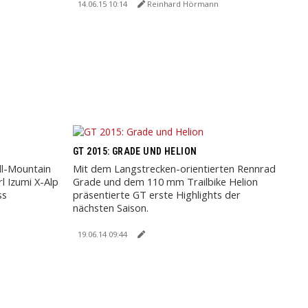
14.06.15 10:14
Reinhard Hörmann
GT 2015: GRADE UND HELION
ll-Mountain
Mit dem Langstrecken-orientierten Rennrad
l Izumi X-Alp
Grade und dem 110 mm Trailbike Helion
ss
präsentierte GT erste Highlights der
nächsten Saison.
19.06.14 09:44