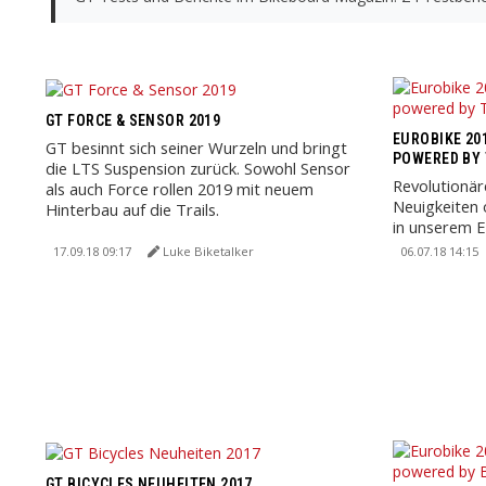
GT FORCE & SENSOR 2019
EUROBIKE 201
GT besinnt sich seiner Wurzeln und bringt
POWERED BY
die LTS Suspension zurück. Sowohl Sensor
Revolutionä
als auch Force rollen 2019 mit neuem
Neuigkeiten 
Hinterbau auf die Trails.
in unserem E
News 2019 für
17.09.18 09:17
Luke Biketalker
06.07.18 14:15
GT BICYCLES NEUHEITEN 2017