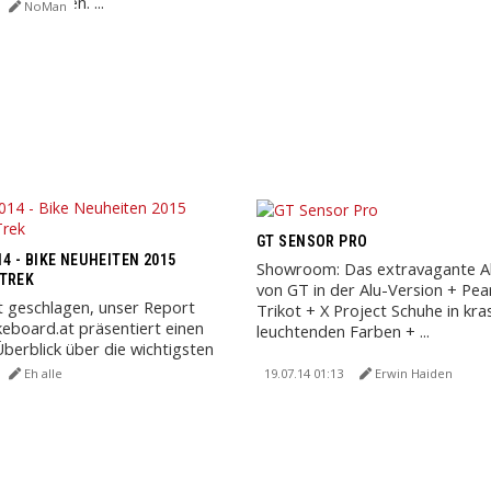
u berichten. ...
NoMan
GT SENSOR PRO
4 - BIKE NEUHEITEN 2015
Showroom: Das extravagante A
 TREK
von GT in der Alu-Version + Pear
t geschlagen, unser Report
Trikot + X Project Schuhe in kra
ikeboard.at präsentiert einen
leuchtenden Farben + ...
erblick über die wichtigsten
 weit ...
Eh alle
19.07.14 01:13
Erwin Haiden