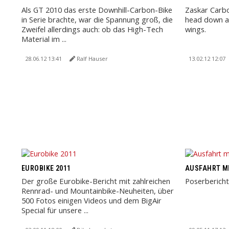
Als GT 2010 das erste Downhill-Carbon-Bike
Zaskar Carbo
in Serie brachte, war die Spannung groß, die
head down an
Zweifel allerdings auch: ob das High-Tech
wings.
Material im ...
28.06.12 13:41
Ralf Hauser
13.02.12 12:07
EUROBIKE 2011
AUSFAHRT MI
Der große Eurobike-Bericht mit zahlreichen
Poserbericht
Rennrad- und Mountainbike-Neuheiten, über
500 Fotos einigen Videos und dem BigAir
Special für unsere ...