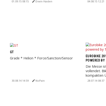
Neuigkeiten z
01.09.15 08:15
Erwin Haiden
04.08.15 12:21
GT
EUROBIKE 201
Grade * Helion * Force/Sanction/Sensor
POWERED BY
Die Messe is
vollendet. B
kompakten Üb
Neuheiten der
30.08.14 14:59
NoPain
28.07.14 08:37