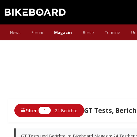
News
Forum
Magazin
Börse
Termine
Ur
GT Tests, Berich
Filter
24 Berichte
1
Berichte
GT Tests und Berichte im Bikeboard Magazin: 24 Testberic