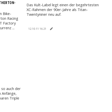
ATHERTON-
Das Kult-Label legt einen der begehrtesten
XC-Rahmen der 90er-Jahre als Titan-
n Bike-
Twentyniner neu auf.
rton Racing
T Factory
rrenz ...
12.10.11 16:21
- so auch der
 Anfänge,
aren Triple