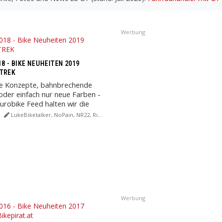
Werbung
8 - BIKE NEUHEITEN 2019
 TREK
re Konzepte, bahnbrechende
oder einfach nur neue Farben -
urobike Feed halten wir die
 euch ...
LukeBiketalker, NoPain, NR22, Rich:Art
Werbung