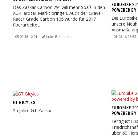
EUROBIKE 201
Das Zaskar Carbon 29" will mehr Spaß in den
POWERED BY 
XC-Hardtail Markt bringen. Auch der Gravel-
Die Eurobike 
Racer Grade Carbon 105 wurde für 2017
unsere Neuh
überarbeitet.
Ausmaße ang
Vergnügen mi
05.09.16 12:01
Luke Biketalker
01.08.16 08:53
GT BICYLES
EUROBIKE 201
25 Jahre GT Zaskar
POWERED BY 
Fertig ist un
Friedrichsha
über 60 Hers