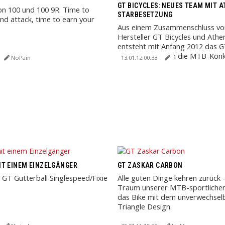
GT BICYCLES: NEUES TEAM MIT 
n 100 und 100 9R: Time to
STARBESETZUNG
d attack, time to earn your
Aus einem Zusammenschluss vo
Hersteller GT Bicycles und Athe
entsteht mit Anfang 2012 das G
Racing Team, um die MTB-Konku
NoPain
13.01.12 00:33
T EINEM EINZELGÄNGER
GT ZASKAR CARBON
 GT Gutterball Singlespeed/Fixie
Alle guten Dinge kehren zurück 
Traum unserer MTB-sportlichen
das Bike mit dem unverwechselb
Triangle Design.