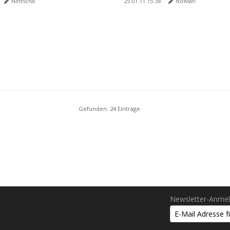
Nintscha
25.01.11 15:38
NoMan
Gefunden: 24 Einträge
Newsletter-Anme