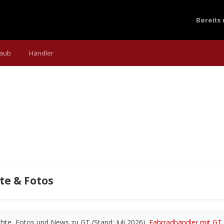
Bereits
laub
Händler
te & Fotos
hte, Fotos und News zu GT (Stand: Juli 2026).
Fahrradhändler mit GT 