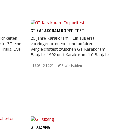
GT KARAKORAM DOPPELTEST
chkeiten -
20 Jahre Karakoram - Ein äußerst
erte GT eine
voreingenommener und unfairer
Trails. Live
Vergleichstest zwischen GT Karakoram
Baujahr 1992 und Karakoram 1.0 Baujahr ...
15.08.12 10:29
Erwin Haiden
GT XIZANG