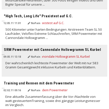
Mountainbike-Neuheiten, über 500 Fotos einigen Videos und dem
BigAir Special für unsere ...
"High Tech, Long Life" Praxistest auf G.C.
12.05.11 11:01
NoPain
500 Kilometer unter harten Bedingungen: Airstreeem Team SL 50
Laufräder, Veloflex Extreme Schlauchreifen, SRM Powermeter mit
Cannondale Hollowgramm ...
SRM Powermeter mit Cannondale Hollowgramm SL Kurbel
09.05.11 13:18
NoPain
Der wahrscheinlich leichteste Powermeter der Welt mit nur 583
Gramm Gesamtgewicht inklusive Kurbeln und Kettenblättern.
Training und Rennen mit dem Powermeter
02.02.11 09:16
NoPain
Eine aktuelle Zusammenfassung über die Vor-/Nachteile von
watt-gesteuertemTraining, sowie drei gängige Leistungsmesser
im Vergleich.