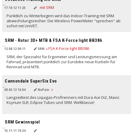
17.10.12 11:25
Pünktlich zu Winterbeginn wird das Indoor-Training mit SRM
abwechslungsreicher: Die Wireless PowerMeter "sprechen" ab
sofort mit UniVET.
SRM - Rotor 3D+ MTB & FSA K-Force light BB386
12.08.12 00:11
SRM
SRM, der Spezialist für Ergometer und Leistungsmessung am
Fahrrad, präsentiert pünktlich zur Eurobike neue Kurbeln für
Rennrad und MTB.
Cannondale SuperSix Evo
08.03.12 16:04
NoPain
Langzeittest des Liquigas-Profirenners mit Dura Ace Di2, Mavic
Ksyrium SLR, Eclipse Tubes und SRM. Weltklasse!
SRM Gewinnspiel
15.11.11 19:24