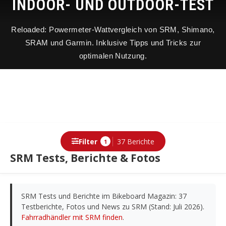
INDOOR- UND OUTDOOR-TEST
Reloaded: Powermeter-Wattvergleich von SRM, Shimano,
SRAM und Garmin. Inklusive Tipps und Tricks zur
optimalen Nutzung.
Filter
37 Berichte
1
SRM Tests, Berichte & Fotos
Berichte
SRM Tests und Berichte im Bikeboard Magazin: 37
Testberichte, Fotos und News zu SRM (Stand: Juli 2026).
Fahrradhändler mit SRM finden
.