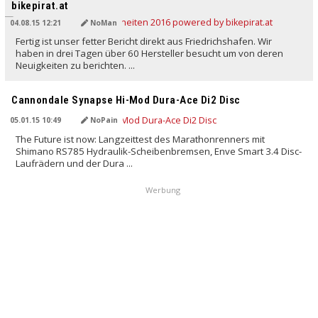
bikepirat.at
04.08.15 12:21
NoMan
Fertig ist unser fetter Bericht direkt aus Friedrichshafen. Wir
haben in drei Tagen über 60 Hersteller besucht um von deren
Neuigkeiten zu berichten. ...
Cannondale Synapse Hi-Mod Dura-Ace Di2 Disc
05.01.15 10:49
NoPain
The Future ist now: Langzeittest des Marathonrenners mit
Shimano RS785 Hydraulik-Scheibenbremsen, Enve Smart 3.4 Disc-
Laufrädern und der Dura ...
Werbung