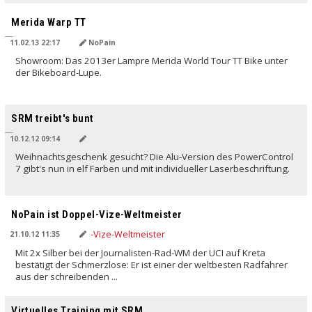
Merida Warp TT
11.02.13 22:17
NoPain
Showroom: Das 2013er Lampre Merida World Tour TT Bike unter
der Bikeboard-Lupe.
SRM treibt's bunt
10.12.12 09:14
Weihnachtsgeschenk gesucht? Die Alu-Version des PowerControl
7 gibt's nun in elf Farben und mit individueller Laserbeschriftung.
NoPain ist Doppel-Vize-Weltmeister
21.10.12 11:35
Mit 2x Silber bei der Journalisten-Rad-WM der UCI auf Kreta
bestätigt der Schmerzlose: Er ist einer der weltbesten Radfahrer
aus der schreibenden ...
Virtuelles Training mit SRM