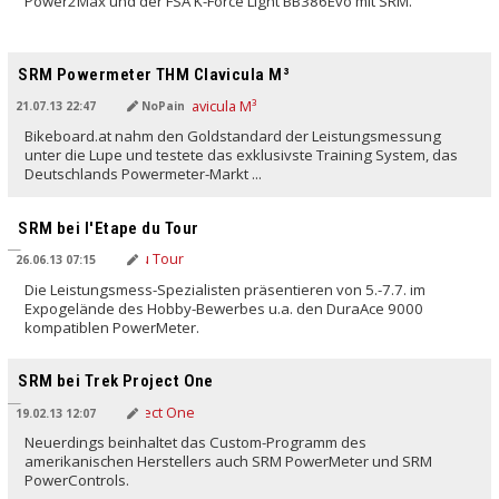
Power2Max und der FSA K-Force Light BB386Evo mit SRM.
SRM Powermeter THM Clavicula M³
21.07.13 22:47
NoPain
Bikeboard.at nahm den Goldstandard der Leistungsmessung
unter die Lupe und testete das exklusivste Training System, das
Deutschlands Powermeter-Markt ...
SRM bei l'Etape du Tour
26.06.13 07:15
Die Leistungsmess-Spezialisten präsentieren von 5.-7.7. im
Expogelände des Hobby-Bewerbes u.a. den DuraAce 9000
kompatiblen PowerMeter.
SRM bei Trek Project One
19.02.13 12:07
Neuerdings beinhaltet das Custom-Programm des
amerikanischen Herstellers auch SRM PowerMeter und SRM
PowerControls.