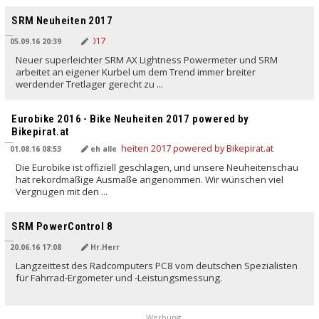
SRM Neuheiten 2017
05.09.16 20:39
Neuer superleichter SRM AX Lightness Powermeter und SRM
arbeitet an eigener Kurbel um dem Trend immer breiter
werdender Tretlager gerecht zu ...
Eurobike 2016 - Bike Neuheiten 2017 powered by
Bikepirat.at
01.08.16 08:53
eh alle
Die Eurobike ist offiziell geschlagen, und unsere Neuheitenschau
hat rekordmäßige Ausmaße angenommen. Wir wünschen viel
Vergnügen mit den ...
SRM PowerControl 8
20.06.16 17:08
Hr.Herr
Langzeittest des Radcomputers PC8 vom deutschen Spezialisten
für Fahrrad-Ergometer und -Leistungsmessung.
Werbung