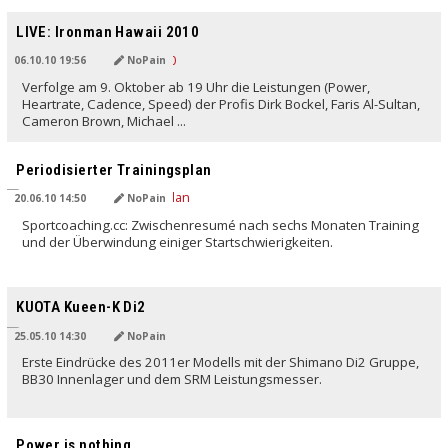
LIVE: Ironman Hawaii 2010
06.10.10 19:56
NoPain
Verfolge am 9. Oktober ab 19 Uhr die Leistungen (Power,
Heartrate, Cadence, Speed) der Profis Dirk Bockel, Faris Al-Sultan,
Cameron Brown, Michael ...
Periodisierter Trainingsplan
20.06.10 14:50
NoPain
Sportcoaching.cc: Zwischenresumé nach sechs Monaten Training
und der Überwindung einiger Startschwierigkeiten.
KUOTA Kueen-K Di2
25.05.10 14:30
NoPain
Erste Eindrücke des 2011er Modells mit der Shimano Di2 Gruppe,
BB30 Innenlager und dem SRM Leistungsmesser.
Power is nothing...