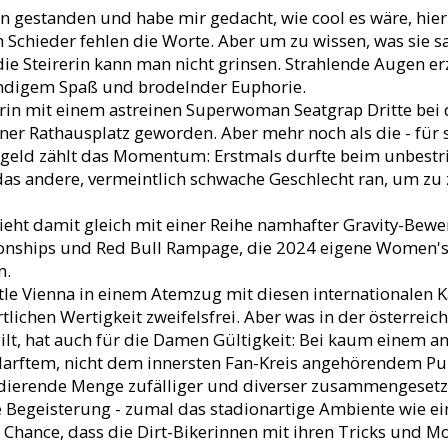
ten gestanden und habe mir gedacht, wie cool es wäre, hi
ah Schieder fehlen die Worte. Aber um zu wissen, was sie sa
ls die Steirerin kann man nicht grinsen. Strahlende Augen 
ändigem Spaß und brodelnder Euphorie.
erin mit einem astreinen Superwoman Seatgrap Dritte bei
ner Rathausplatz geworden. Aber mehr noch als die - für 
sgeld zählt das Momentum: Erstmals durfte beim unbestri
das andere, vermeintlich schwache Geschlecht ran, um zu 
zieht damit gleich mit einer Reihe namhafter Gravity-Bew
onships und Red Bull Rampage, die 2024 eigene Women's
n.
le Vienna in einem Atemzug mit diesen internationalen K
tlichen Wertigkeit zweifelsfrei. Aber was in der österre
 gilt, hat auch für die Damen Gültigkeit: Bei kaum einem
edarftem, nicht dem innersten Fan-Kreis angehörendem P
udierende Menge zufälliger und diverser zusammengesetzt
e Begeisterung - zumal das stadionartige Ambiente wie ei
 Chance, dass die Dirt-Bikerinnen mit ihren Tricks und 