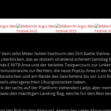
 dem zehn Meter hohen Startturm des Dirt Battle Vienna. 
u überblicken, das an diesem strahlend schönen Samsta
nde E-MTB Area und der beliebte Testparcours zur Linken
smusbranche zur Rechten, die neue PopUp-Area in der Mi
ch dazwischen und am Rande des Geschehens bis vor zum B
eweils altersgerechten Übungsstrecken haben.
 Blick der sechs auf der Plattform stehenden Ladys aber m
sowie den mächtigen Landing Bag, welche für den Rest des
ist der Roll-In 'gen Abgrund, gegenüber ragen Absprun