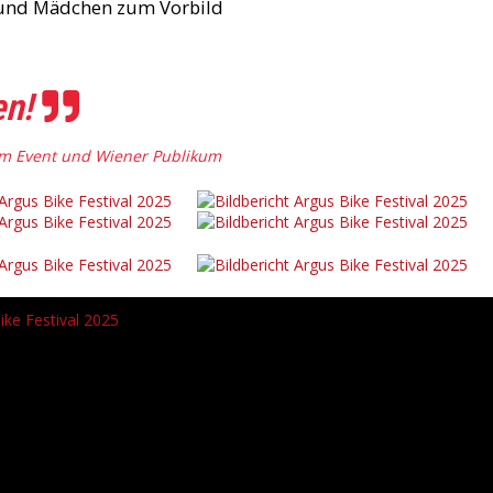
n und Mädchen zum Vorbild
en!
vom Event und Wiener Publikum