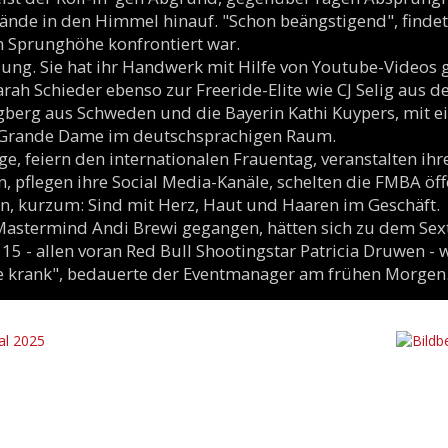
ände in den Himmel hinauf. "Schon beängstigend", finde
n Sprunghöhe konfrontiert war.
jung. Sie hat ihr Handwerk mit Hilfe von Youtube-Videos ge
rah Schieder ebenso zur Freeride-Elite wie CJ Selig aus de
berg aus Schweden und die Bayerin Kathi Kuypers, mit 
e Grande Dame im deutschsprachigen Raum.
e, feiern den internationalen Frauentag, veranstalten ihr
 pflegen ihre Social Media-Kanäle, schelten die FMBA öff
on, kurzum: Sind mit Herz, Haut und Haaren im Geschäft.
-Mastermind Andi Brewi gegangen, hätten sich zu dem Sex
 15 - allen voran Red Bull Shootingstar Patricia Druwen - 
iche krank", bedauerte der Eventmanager am frühen Morgen