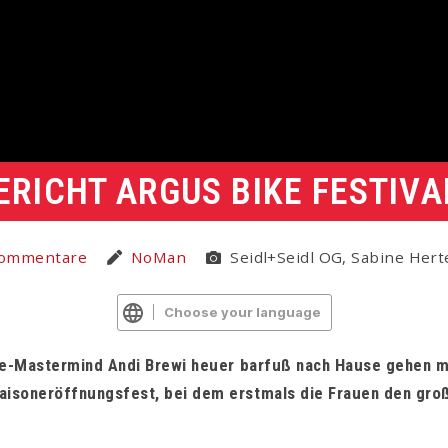
ERICHT ARGUS BIKE FESTIVA
Kommentare
NoMan
Seidl+Seidl OG, Sabine Hert
Choose your language
ttle-Mastermind Andi Brewi heuer barfuß nach Hause gehen 
aisoneröffnungsfest, bei dem erstmals die Frauen den groß