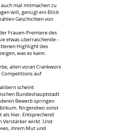
er auch mal mitmachen zu
gen will, genügt ein Blick
erzählen Geschichten von
 der Frauen-Premiere des
sie etwas überraschende -
ttenen Highlight des
zeigen, was es kann.
erbe, allen voran Crankworx
 Competitions auf
alibern scheint
ichischen Bundeshauptstadt
 anderen Bewerb springen
ublikum. Nirgendwo sonst
 als hier. Entsprechend
n Verstärker wirkt. Und
Moves, ihrem Mut und