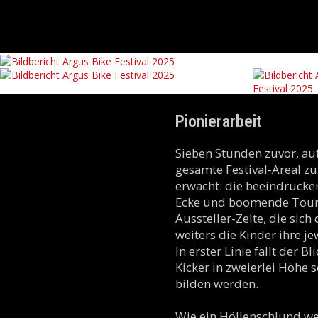
Pionierarbeit
Sieben Stunden zuvor, auf
gesamte Festival-Areal z
erwacht: die beeindrucke
Ecke und boomende Touri
Aussteller-Zelte, die si
weiters die Kinder ihre j
In erster Linie fällt der
Kicker in zweierlei Höhe 
bilden werden.
Wie ein Höllenschlund we