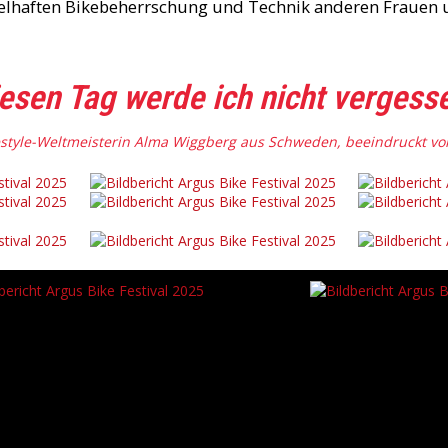
abelhaften Bikebeherrschung und Technik anderen Fraue
esen Tag werde ich nicht vergess
pestyle-Weltmeisterin Alma Wiggberg aus Schweden, beeindruckt 