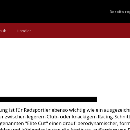
Bereits r
laub
Händler
SS
 teure Profi-Kombis im Elite-Schnitt.
o)
ng ist für Radsportler ebenso wichtig wie ein ausgezeic
ur zwischen legerem Club- oder knackigem Racing-Schnitt 
enannten "Elite Cut" einen drauf: aerodynamischer, formb
ler und kühlender lauten die Attribute, außerdem von Pro