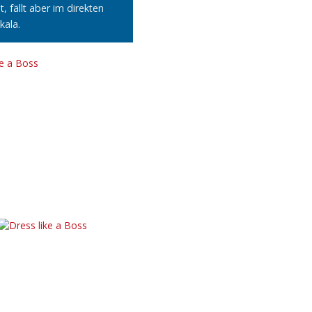
, fällt aber im direkten
kala.