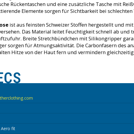
ische Rückentaschen und eine zusätzliche Tasche mit Rei
ektierende Elemente sorgen für Sichtbarkeit bei schlechten
ose
ist aus feinsten Schweizer Stoffen hergestellt und m
versehen. Das Material leitet Feuchtigkeit schnell ab und t
Luftzufuhr. Breite Stretchbündchen mit Silikongripper ga
äger sorgen für Atmungsaktivität. Die Carbonfasern des 
alten Hitze von der Haut fern und vermindern gleichzeiti
ECS
therclothing.com
Aero fit