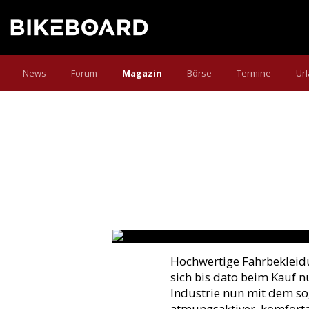
News
Forum
Magazin
Börse
Termine
Ur
DRESS LIKE A BO
Showroom + Härtetest: Sechs sündhaft
Text:
NoPain
Fotos:
Erwin Haiden (Studi
Hochwertige Fahrbekleidu
sich bis dato beim Kauf n
Industrie nun mit dem sog
atmungsaktiver, komfortab