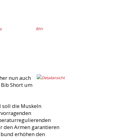
a
RH+
ther nun auch
 Bib Short um
 soll die Muskeln
ervorragenden
peraturregulierenden
er den Armen garantieren
elbund erhöhen den