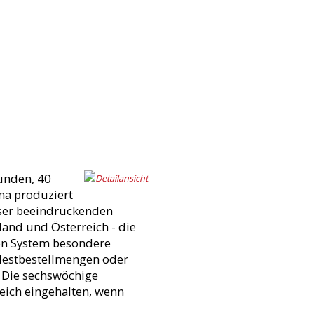
Kunden, 40
na produziert
eser beeindruckenden
hland und Österreich - die
ion System besondere
destbestellmengen oder
. Die sechswöchige
reich eingehalten, wenn