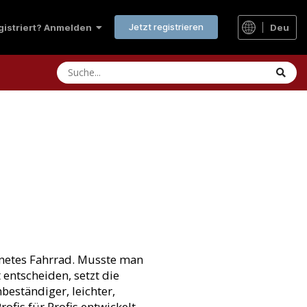
Jetzt registrieren
Deu
egistriert? Anmelden
hnetes Fahrrad. Musste man
entscheiden, setzt die
eständiger, leichter,
fis für Profis entwickelt