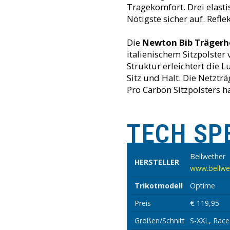
Tragekomfort. Drei elast
Nötigste sicher auf. Refl
Die
Newton Bib Trägerh
italienischem Sitzpolster 
Struktur erleichtert die 
Sitz und Halt. Die Netztr
Pro Carbon Sitzpolsters h
TECH SP
Bellwether
HERSTELLER
www.bellwe
Trikotmodell
Optime
Preis
€ 119,95
Größen/Schnitt
S-XXL, Race 