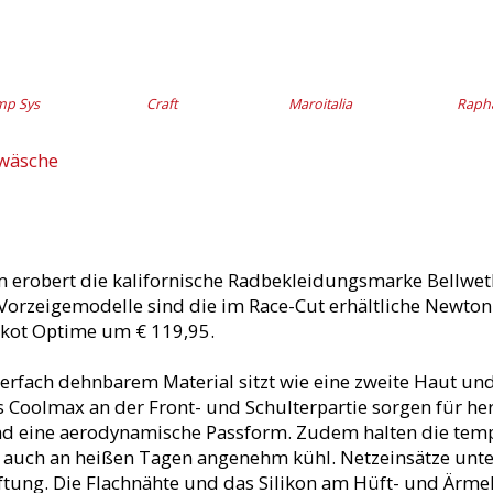
mp Sys
Craft
Maroitalia
Raph
rwäsche
 erobert die kalifornische Radbekleidungsmarke Bellwe
Vorzeigemodelle sind die im Race-Cut erhältliche Newton
rikot Optime um € 119,95.
erfach dehnbarem Material sitzt wie eine zweite Haut und
us Coolmax an der Front- und Schulterpartie sorgen für h
und eine aerodynamische Passform. Zudem halten die tem
 auch an heißen Tagen angenehm kühl. Netzeinsätze unt
ftung. Die Flachnähte und das Silikon am Hüft- und Ärm