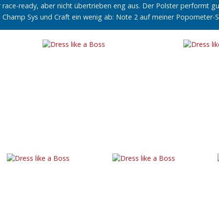
 race-ready, aber nicht übertrieben eng aus. Der Polster performt gut
u Champ Sys und Craft ein wenig ab: Note 2 auf meiner Popometer-S