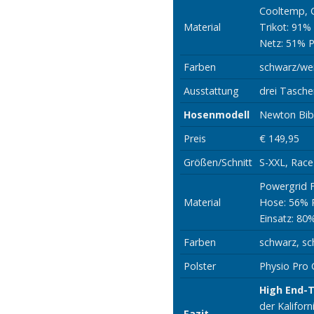
Cooltemp, 
Material
Trikot: 91%
Netz: 51% P
Farben
schwarz/we
Ausstattung
drei Tasche
Hosenmodell
Newton Bib
Preis
€ 149,95
Größen/Schnitt
S-XXL, Race
Powergrid 
Material
Hose: 56% P
Einsatz: 80
Farben
schwarz, sc
Polster
Physio Pro
High End-T
der Kaliforn
Fazit