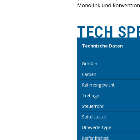
Monolink und konventionel
TECH SP
Technische Daten
Größen
Farben
Rahmengewicht
Tretlager
Steuerrohr
Sattelstütze
Umwerfertype
Reifenfreiheit