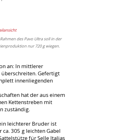
Rahmen des Pavo Ultra soll in der
ienproduktion nur 720 g wiegen.
on an: In mittlerer
überschreiten. Gefertigt
mplett innenliegenden
nschaften hat der aus einem
hen Kettenstreben mit
en zuständig.
in leichterer Bruder ist
 ca. 305 g leichten Gabel
telstütze für Selle Italias