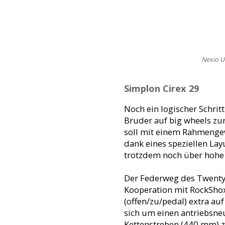
Nexio U
Simplon Cirex 29
Noch ein logischer Schrit
Bruder auf big wheels zur 
soll mit einem Rahmengew
dank eines speziellen Lay
trotzdem noch über hohe S
Der Federweg des Twentyn
Kooperation mit RockShox
(offen/zu/pedal) extra a
sich um einen antriebsne
Kettenstreben (440 mm) zu