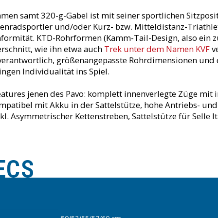
en samt 320-g-Gabel ist mit seiner sportlichen Sitzposit
ßenradsportler und/oder Kurz- bzw. Mitteldistanz-Triathl
formität. KTD-Rohrformen (Kamm-Tail-Design, also ein z
schnitt, wie ihn etwa auch
Trek unter dem Namen KVF
v
erantwortlich, größenangepasste Rohrdimensionen und d
ngen Individualität ins Spiel.
atures jenen des Pavo: komplett innenverlegte Züge mit i
patibel mit Akku in der Sattelstütze, hohe Antriebs- und
l. Asymmetrischer Kettenstreben, Sattelstütze für Selle I
ECS