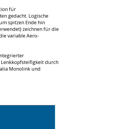
ion für
eten gedacht. Logische
um spitzen Ende hin
erwendet) zeichnen für die
ie variable Aero-
ntegrierter
 Lenkkopfsteifigkeit durch
talia Monolink und