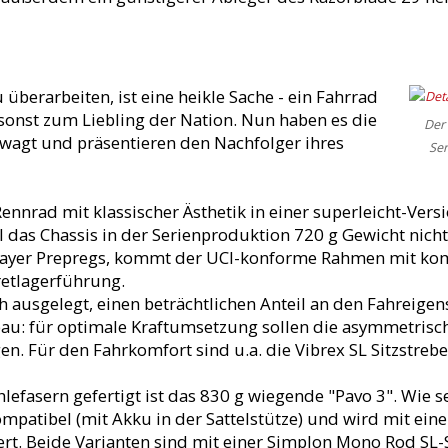
überarbeiten, ist eine heikle Sache - ein Fahrrad
sonst zum Liebling der Nation. Nun haben es die
Der 
wagt und präsentieren den Nachfolger ihres
Ser
 Rennrad mit klassischer Ästhetik in einer superleicht-Versi
das Chassis in der Serienproduktion 720 g Gewicht nicht 
ilayer Prepregs, kommt der UCI-konforme Rahmen mit ko
retlagerführung.
ch ausgelegt, einen beträchtlichen Anteil an den Fahreige
au: für optimale Kraftumsetzung sollen die asymmetrisc
en. Für den Fahrkomfort sind u.a. die Vibrex SL Sitzstreb
efasern gefertigt ist das 830 g wiegende "Pavo 3". Wie se
mpatibel (mit Akku in der Sattelstütze) und wird mit einer
t. Beide Varianten sind mit einer Simplon Mono Rod SL-Sat