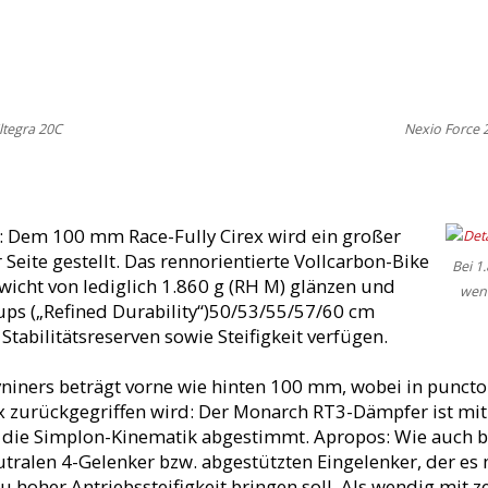
ltegra 20C
Nexio Force 
t: Dem 100 mm Race-Fully Cirex wird ein großer
Seite gestellt. Das rennorientierte Vollcarbon-Bike
Bei 1
icht von lediglich 1.860 g (RH M) glänzen und
wenn
ups („Refined Durability“)50/53/55/57/60 cm
tabilitätsreserven sowie Steifigkeit verfügen.
iners beträgt vorne wie hinten 100 mm, wobei in puncto
 zurückgegriffen wird: Der Monarch RT3-Dämpfer ist mit
uf die Simplon-Kinematik abgestimmt. Apropos: Wie auch b
utralen 4-Gelenker bzw. abgestützten Eingelenker, der es
 hoher Antriebssteifigkeit bringen soll. Als wendig mit ze