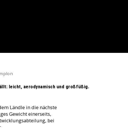
mplon
ällt: leicht, aerodynamisch und großfüßig.
em Ländle in die nächste
es Gewicht einerseits,
twicklungsabteilung, bei
.