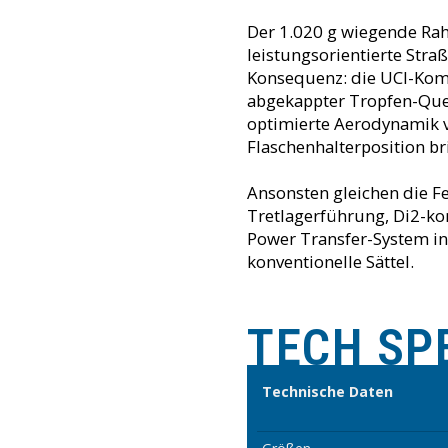
Der 1.020 g wiegende Rahm
leistungsorientierte Stra
Konsequenz: die UCI-Kom
abgekappter Tropfen-Quer
optimierte Aerodynamik v
Flaschenhalterposition bri
Ansonsten gleichen die Fe
Tretlagerführung, Di2-kom
Power Transfer-System ink
konventionelle Sättel.
TECH SP
Technische Daten