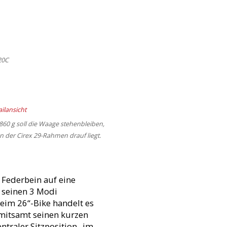
20C
.860 g soll die Waage stehenbleiben,
 der Cirex 29-Rahmen drauf liegt.
 Federbein auf eine
 seinen 3 Modi
eim 26“-Bike handelt es
 mitsamt seinen kurzen
ntraler Sitzposition „im