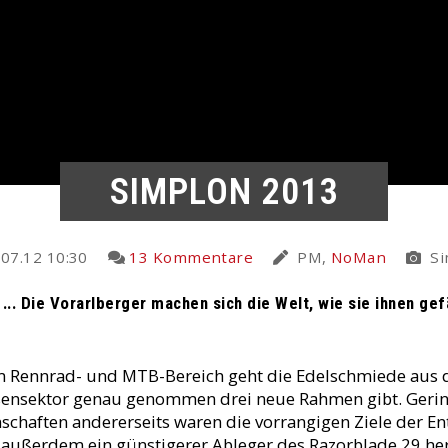
SIMPLON 2013
07.12 10:30
13 Kommentare
PM,
NoMan
Si
... Die Vorarlberger machen sich die Welt, wie sie ihnen gef
m Rennrad- und MTB-Bereich geht die Edelschmiede aus d
ßensektor genau genommen drei neue Rahmen gibt. Gering
schaften andererseits waren die vorrangigen Ziele der En
 außerdem ein günstigerer Ableger des Razorblade 29 her