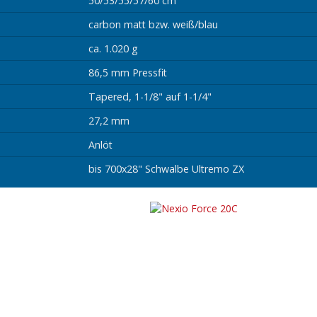
50/53/55/57/60 cm
carbon matt bzw. weiß/blau
ca. 1.020 g
86,5 mm Pressfit
Tapered, 1-1/8" auf 1-1/4"
27,2 mm
Anlöt
bis 700x28" Schwalbe Ultremo ZX