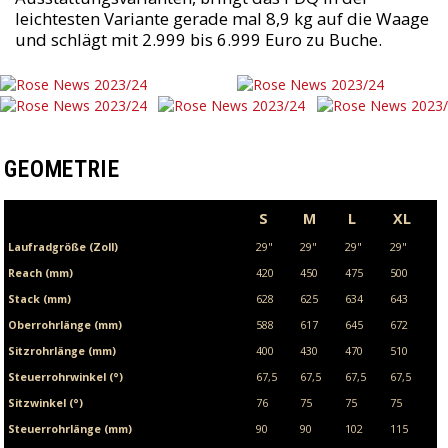
leichtesten Variante gerade mal 8,9 kg auf die Waage
und schlägt mit 2.999 bis 6.999 Euro zu Buche.
GEOMETRIE
S
M
L
XL
Laufradgröße (Zoll)
29"
29"
29"
29"
Reach (mm)
420
450
475
500
Stack (mm)
628
625
634
643
Oberrohrlänge (mm)
588
617
645
672
Sitzrohrlänge (mm)
400
430
470
510
Steuerrohrwinkel (°)
67,5
67,5
67,5
67,5
Sitzwinkel (°)
76
75
75
75
Steuerrohrlänge (mm)
90
90
102
115