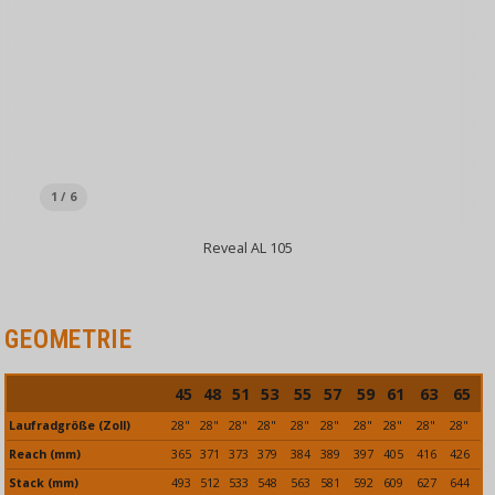
1 / 6
Reveal AL 105
GEOMETRIE
45
48
51
53
55
57
59
61
63
65
Laufradgröße (Zoll)
28"
28"
28"
28"
28"
28"
28"
28"
28"
28"
Reach (mm)
365
371
373
379
384
389
397
405
416
426
Stack (mm)
493
512
533
548
563
581
592
609
627
644