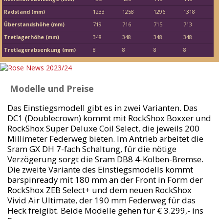
Radstand (mm)
1233
1258
1296
1318
Überstandshöhe (mm)
719
716
715
713
Tretlagerhöhe (mm)
348
348
348
348
Tretlagerabsenkung (mm)
8
8
8
8
Modelle und Preise
Das Einstiegsmodell gibt es in zwei Varianten. Das
DC1 (Doublecrown) kommt mit RockShox Boxxer und
RockShox Super Deluxe Coil Select, die jeweils 200
Millimeter Federweg bieten. Im Antrieb arbeitet die
Sram GX DH 7-fach Schaltung, für die nötige
Verzögerung sorgt die Sram DB8 4-Kolben-Bremse.
Die zweite Variante des Einstiegsmodells kommt
barspinready mit 180 mm an der Front in Form der
RockShox ZEB Select+ und dem neuen RockShox
Vivid Air Ultimate, der 190 mm Federweg für das
Heck freigibt. Beide Modelle gehen für € 3.299,- ins