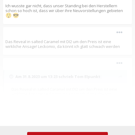
Ich wusste gar nicht, dass unser Standing bei den Herstellern
schon so hoch ist, dass wir über ihre Neuvorstellungen gebieten
😲
😎
Das Reveal in salted Caramel mit DI2 um den Preis ist eine
wirkliche Ansage! Leckomio, da könnt ich glatt schwach werden
Am 31.8.2023 um 13:23 schrieb
Tom Elpunkt
:
Das Reveal in salted Caramel mit DI2 um den Preis ist eine
wirkliche Ansage! Leckomio, da könnt ich glatt schwach
werden
Ein sehr schönes Bike. Zeigt das der Alurahmen doch noch nicht
Tod ist.
Bearbeitet
1. September 2023
von chriz