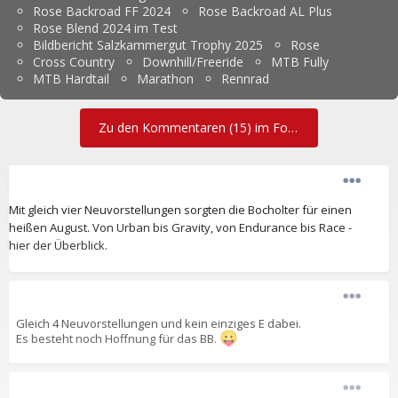
Rose Backroad FF 2024
Rose Backroad AL Plus
Rose Blend 2024 im Test
Bildbericht Salzkammergut Trophy 2025
Rose
Cross Country
Downhill/Freeride
MTB Fully
MTB Hardtail
Marathon
Rennrad
Zu den Kommentaren (15) im Forum
Mit gleich vier Neuvorstellungen sorgten die Bocholter für einen
heißen August. Von Urban bis Gravity, von Endurance bis Race -
hier der Überblick.
Gleich 4 Neuvorstellungen und kein einziges E dabei.
😛
Es besteht noch Hoffnung für das BB.