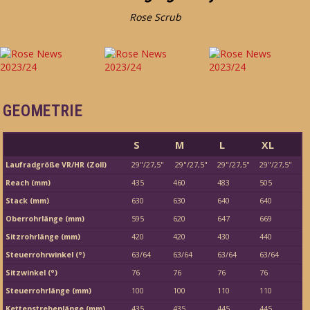
Rose Scrub
GEOMETRIE
S
M
L
XL
Laufradgröße VR/HR (Zoll)
29"/27,5"
29"/27,5"
29"/27,5"
29"/27,5"
Reach (mm)
435
460
483
505
Stack (mm)
630
630
640
640
Oberrohrlänge (mm)
595
620
647
669
Sitzrohrlänge (mm)
420
420
430
440
Steuerrohrwinkel (°)
63/64
63/64
63/64
63/64
Sitzwinkel (°)
76
76
76
76
Steuerrohrlänge (mm)
100
100
110
110
Kettenstrebenlänge (mm)
435
435
445
445