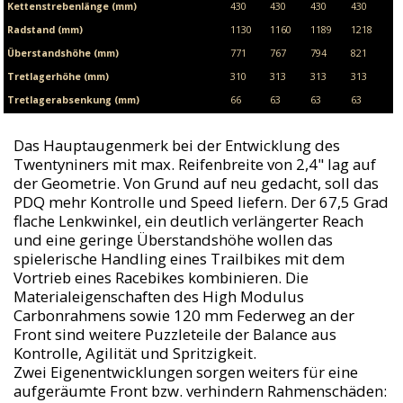
Kettenstrebenlänge (mm)
430
430
430
430
Radstand (mm)
1130
1160
1189
1218
Überstandshöhe (mm)
771
767
794
821
Tretlagerhöhe (mm)
310
313
313
313
Tretlagerabsenkung (mm)
66
63
63
63
Das Hauptaugenmerk bei der Entwicklung des
Twentyniners mit max. Reifenbreite von 2,4" lag auf
der Geometrie. Von Grund auf neu gedacht, soll das
PDQ mehr Kontrolle und Speed liefern. Der 67,5 Grad
flache Lenkwinkel, ein deutlich verlängerter Reach
und eine geringe Überstandshöhe wollen das
spielerische Handling eines Trailbikes mit dem
Vortrieb eines Racebikes kombinieren. Die
Materialeigenschaften des High Modulus
Carbonrahmens sowie 120 mm Federweg an der
Front sind weitere Puzzleteile der Balance aus
Kontrolle, Agilität und Spritzigkeit.
Zwei Eigenentwicklungen sorgen weiters für eine
aufgeräumte Front bzw. verhindern Rahmenschäden: