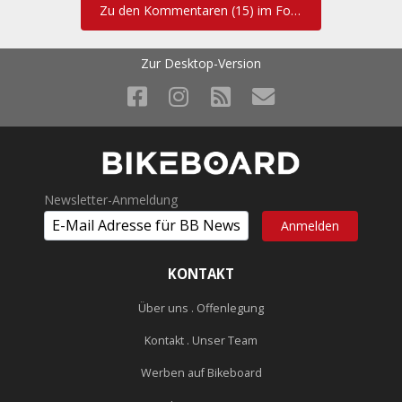
Zu den Kommentaren (15) im Forum
Am 1.9.2023 um 06:30 schrieb
chriz
:
Zur Desktop-Version
Ein sehr schönes Bike. Zeigt das der Alurahmen doch noch
nicht Tod ist.
Naja....
Habe heute in der Tour gelesen, dass der Rahmen 1,9 Kilo wiegt.
Newsletter-Anmeldung
Am 1.9.2023 um 09:23 schrieb
kupi
:
KONTAKT
Naja....
Über uns . Offenlegung
Habe heute in der Tour gelesen, dass der Rahmen 1,9 Kilo
wiegt.
Kontakt . Unser Team
😳
Was echt soviel
Werben auf Bikeboard