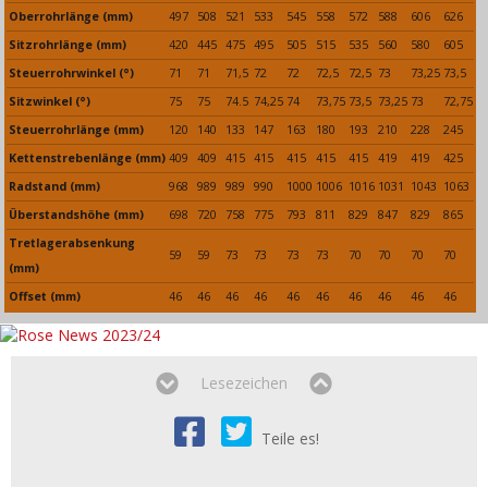
Oberrohrlänge (mm)
497
508
521
533
545
558
572
588
606
626
Sitzrohrlänge (mm)
420
445
475
495
505
515
535
560
580
605
Steuerrohrwinkel (°)
71
71
71,5
72
72
72,5
72,5
73
73,25
73,5
Sitzwinkel (°)
75
75
74.5
74,25
74
73,75
73,5
73,25
73
72,75
Steuerrohrlänge (mm)
120
140
133
147
163
180
193
210
228
245
Kettenstrebenlänge (mm)
409
409
415
415
415
415
415
419
419
425
Radstand (mm)
968
989
989
990
1000
1006
1016
1031
1043
1063
Überstandshöhe (mm)
698
720
758
775
793
811
829
847
829
865
Tretlagerabsenkung
59
59
73
73
73
73
70
70
70
70
(mm)
Offset (mm)
46
46
46
46
46
46
46
46
46
46
Lesezeichen
Teile es!