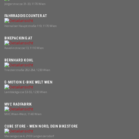
Jörgerstrasse 31-33, 1170 Wien
FAHRRADDISCOUNTER.AT
Hernalser Hauptstraße 119, 1170 Wien
BIKEPACKING.AT
Ravelinstrasse 13, 1110 Wien
BERNHARD KOHL
Triesterstraße 282-284, 1230 Wien
E-MOTION E-BIKE WELT WIEN
Lemböckgasse 53-55, 1230 Wien
MVC RADFABRIK
MVC Wien-West, 1140 Wien
CUBE STORE - WIEN NORD, DEIN BIKESTORE
Meisengasse 4, 2103 Langenzersdorf