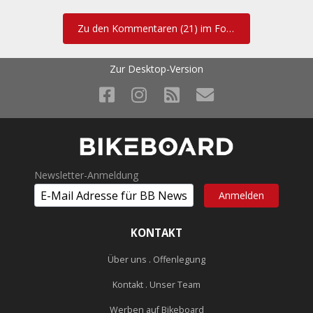
echt a Schass, falls ich das noch nicht gesagt hätte.
Zu den Kommentaren (21) im Forum
Kannst sie dir auch zw. 7 und 8 am Sonntag holen
Zur Desktop-Version
echt? das ist ja voll super!
warad nicht schelcht wenn das auch wo stehen würde.
zumindest weder was in den Teilnehmerinfos noch in der Email
mit den Startunterlagen.
Newsletter-Anmeldung
wieder umsonst aufgeregt und eh schon so ein Nerverl ;-)
KONTAKT
Über uns . Offenlegung
fightclub76 schrieb:
Kontakt . Unser Team
Für dopplerhütte kann ich mich noch nicht anmelden, warum
Werben auf Bikeboard
das?*