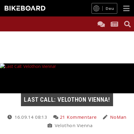
Deu
LAST CALL: VELOTHON VIENNA!
16.09.14 08:13
21 Kommentare
NoMan
Velothon Vienna