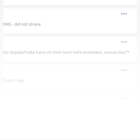
DNS - did not strava
Für dopplerhütte kann ich mich noch nicht anmelden, warum das?*
Gute Frage.
dass die Startnummernausgabe nur Samstag ist, ist der größte
Schass der mir bisher untergekommen ist!
für Teilnehmer wie mich, die nicht aus Wien kommen, aber auch
nicht soweit wegwohnen, dass ein Hotel/Übernachtung Sinn
macht, bedeutet das 2x nach Wien koffern.