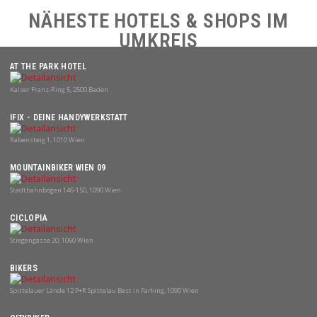
NÄHESTE
HOTELS
&
SHOPS
IM
UMKREIS
AT THE PARK HOTEL
Kaiser Franz-Ring 5, 2500 Baden
IFIX - DEINE HANDYWERKSTATT
Rabensteig 1, 1010 Wien
MOUNTAINBIKER WIEN 09
Stadtbahnbögen 146-150, 1090 Wien
CICLOPIA
Stiegengasse 20, 1060 Wien
BIKERS
Spittelauer Lände 12 P+R Spittelau Best in Parking, 1090 Wien