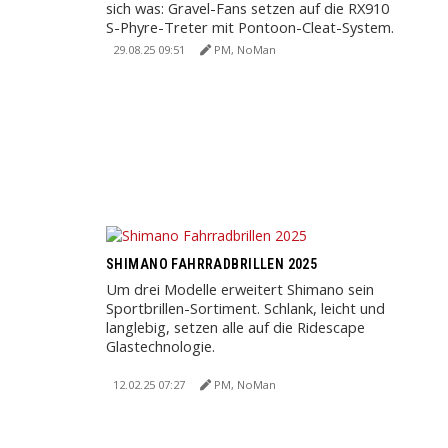
sich was: Gravel-Fans setzen auf die RX910
S-Phyre-Treter mit Pontoon-Cleat-System.
Für anspruchsvolle ...
29.08.25 09:51
PM, NoMan
SHIMANO FAHRRADBRILLEN 2025
Um drei Modelle erweitert Shimano sein
Sportbrillen-Sortiment. Schlank, leicht und
langlebig, setzen alle auf die Ridescape
Glastechnologie.
12.02.25 07:27
PM, NoMan