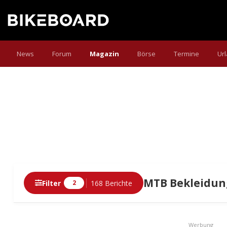
News
Forum
Magazin
Börse
Termine
Ur
MTB Bekleidung
Filter
168 Berichte
2
Berichte
Werbung