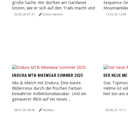
große Sache. Wir durften am Gardasee
Sequence-Ser
testen, wie er sich auf den Trails macht und
Mountainbike
im zweiten Teil ...
den Handel.
02.05.26 07:37
Erwin Haiden
13.02.26 12:04
ENDURA MTB-BIKEWEAR SOMMER 2025
DER NEUE ME
Mix & Match mit Endura. Eine bunte
Das Topmode
Bilderreise durch die frischen Farben
Helme ist vo
bewährter Kollektionsklassiker. Und ein
hier bei uns 
genauerer Blick auf ein neues ...
28.07.25 08:08
NoMan
04.06.25 10:17