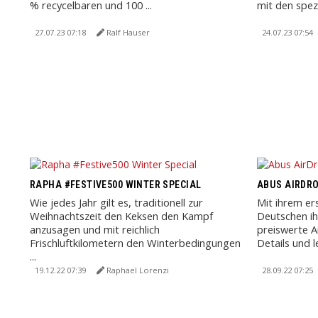
% recycelbaren und 100 ...
mit den spezie
27.07.23 07:18
Ralf Hauser
24.07.23 07:54
RAPHA #FESTIVE500 WINTER SPECIAL
ABUS AIRDR
Wie jedes Jahr gilt es, traditionell zur
Mit ihrem er
Weihnachtszeit den Keksen den Kampf
Deutschen ih
anzusagen und mit reichlich
preiswerte A
Frischluftkilometern den Winterbedingungen
Details und l
...
19.12.22 07:39
Raphael Lorenzi
28.09.22 07:25