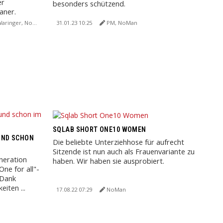
er
besonders schützend.
aner.
hörige ...
ringer, NoMan
31.01.23 10:25
PM, NoMan
SQLAB SHORT ONE10 WOMEN
 UND SCHON
Die beliebte Unterziehhose für aufrecht
Sitzende ist nun auch als Frauenvariante zu
neration
haben. Wir haben sie ausprobiert.
One for all"-
 Dank
iten ...
17.08.22 07:29
NoMan