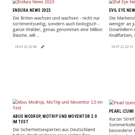
ENDURA NEWS 2023
EVIL EYE NEW
Die Briten wachsen und wachsen - nicht nur
Die Markenst
sortimentsseitig, sondern auch biologisch -
weniger an j
ganze Wälder, genau genommen eine Million
Downhillern
Bäume, will ...
Knallfarben, 
18.07.22 22:58
18.07.22 22:15
PEARL IZUMI
ABUS MODROP, MOTRIP UND MOVENTOR 2.0
Kurzer Strei
IM TEST
Sommerkollek
Die Sicherheitsexperten aus Deutschland
besonderer B