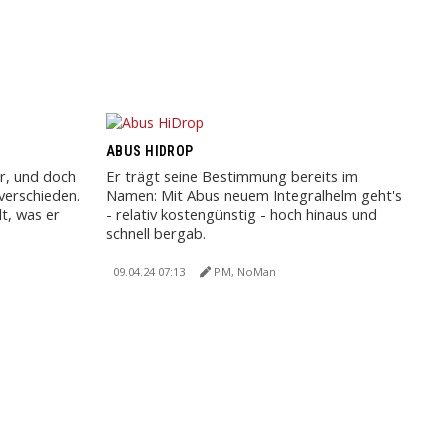
ABUS HIDROP
r, und doch
Er trägt seine Bestimmung bereits im
verschieden.
Namen: Mit Abus neuem Integralhelm geht's
t, was er
- relativ kostengünstig - hoch hinaus und
schnell bergab.
09.04.24 07:13
PM, NoMan