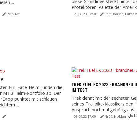
diese Grundidee steckt hinter d
llen ...
Protektoren-Palette der Amerik
SmartFlex nennt G-Form die zuge
Rich:Art
28.06.23 07:58
Ralf Hauser, Lukas Wa
OP
TREK FUEL EX 2023 - BRANDNEU
sten Full-Face-Helm runden die
IM TEST
r MTB Helm-Portfolio ab. Der
Trek dehnt mit der sechsten Ge
irDrop punktet mit schlauen
seines Trailbike-Klassikers den "
eichtem ...
Anspruch nochmal gehörig aus.
verschiedenster Verstellmöglichke
08.09.22 17:00
Nr22, NoMan