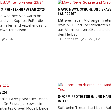
ST/WINTER-BIKEWEAR 23/24
MAVIC NEWS: SCHUHE UND GRAVE
LAUFRÄDER
he weather! Von warm bis
Mit zwei neuen Midrange-Treter
und von Kopf bis Fuß - die
bzw. MTB und überarbeiteten Gr
ten allerhand Anziehendes für
aus Aluminium versüßen uns die
lwetter-Saison ...
den Herbst.
NoMan
11.10.23 09:27
NoMan, PM
2024
G-FORM PROTEKTOREN UND HAN
r alle. Lazer präsentiert einen
IM TEST
m für Einsteiger sowie ein
Soft beim Treten, hart beim Auf
entiertes Gravel-Modell, beide