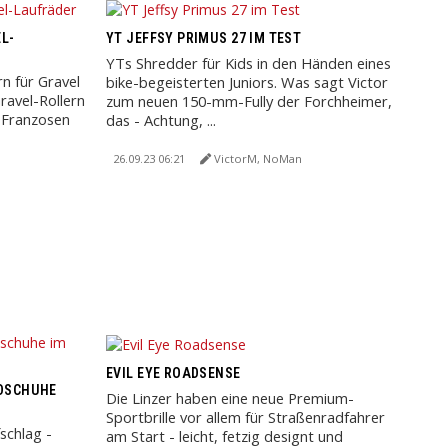
L-
YT JEFFSY PRIMUS 27 IM TEST
YTs Shredder für Kids in den Händen eines
n für Gravel
bike-begeisterten Juniors. Was sagt Victor
avel-Rollern
zum neuen 150-mm-Fully der Forchheimer,
 Franzosen
das - Achtung, ...
26.09.23 06:21
VictorM, NoMan
EVIL EYE ROADSENSE
DSCHUHE
Die Linzer haben eine neue Premium-
Sportbrille vor allem für Straßenradfahrer
schlag -
am Start - leicht, fetzig designt und