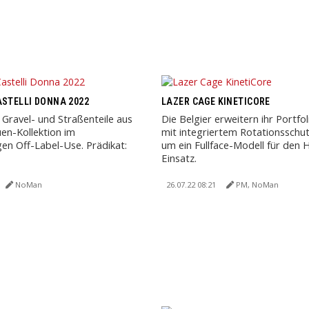
ASTELLI DONNA 2022
LAZER CAGE KINETICORE
Gravel- und Straßenteile aus
Die Belgier erweitern ihr Portfo
uen-Kollektion im
mit integriertem Rotationsschu
gen Off-Label-Use. Prädikat:
um ein Fullface-Modell für den 
Einsatz.
NoMan
26.07.22 08:21
PM, NoMan