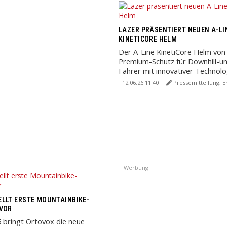
LAZER PRÄSENTIERT NEUEN A-LI
KINETICORE HELM
Der A-Line KinetiCore Helm von 
Premium-Schutz für Downhill-u
Fahrer mit innovativer Technolo
leichtem Carbon-Design.
12.06.26 11:40
Pressemitteilung, E
Werbung
LLT ERSTE MOUNTAINBIKE-
 VOR
6 bringt Ortovox die neue