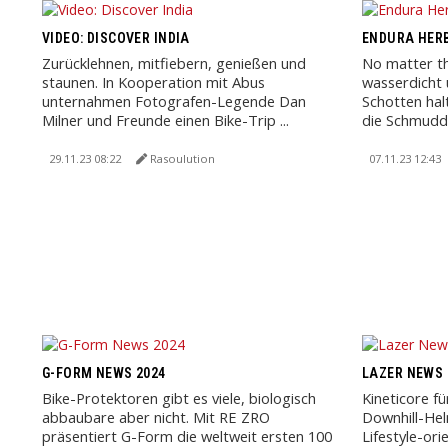
VIDEO: DISCOVER INDIA
ENDURA HERB
Zurücklehnen, mitfiebern, genießen und
No matter t
staunen. In Kooperation mit Abus
wasserdicht 
unternahmen Fotografen-Legende Dan
Schotten hal
Milner und Freunde einen Bike-Trip ...
die Schmudde
29.11.23 08:22
Rasoulution
07.11.23 12:43
G-FORM NEWS 2024
LAZER NEWS 
Bike-Protektoren gibt es viele, biologisch
Kineticore fü
abbaubare aber nicht. Mit RE ZRO
Downhill-Hel
präsentiert G-Form die weltweit ersten 100
Lifestyle-ori