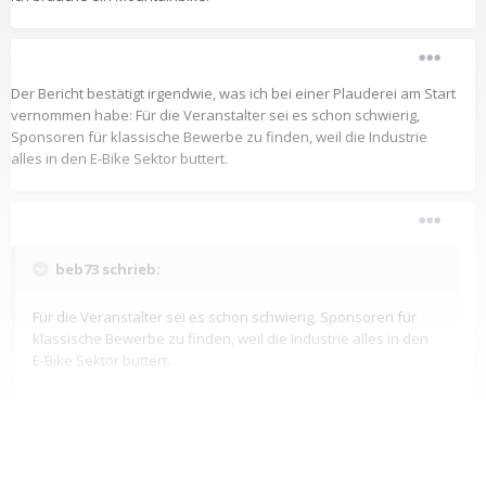
Der Bericht bestätigt irgendwie, was ich bei einer Plauderei am Start
vernommen habe: Für die Veranstalter sei es schon schwierig,
Sponsoren für klassische Bewerbe zu finden, weil die Industrie
alles in den E-Bike Sektor buttert.
beb73 schrieb:
Für die Veranstalter sei es schon schwierig, Sponsoren für
klassische Bewerbe zu finden, weil die Industrie alles in den
E-Bike Sektor buttert.
Es waren auch bei der Messe fast nur E-Bikes ausgestellt. Was
mich doch sehr wundert wären doch bei so einer Veranstaltung
sehr viele altmodische Selbertreter unter dem Publikum.