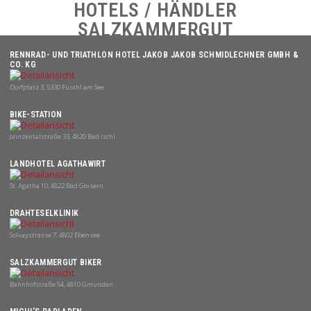
HOTELS / HÄNDLER
SALZKAMMERGUT
RENNRAD- UND TRIATHLON HOTEL JAKOB JAKOB SCHMIDLECHNER GMBH &
CO. KG
Dorfplatz 3, 5330 Fuschl am See
BIKE-STATION
Jainzentalstraße 33, 4820 Bad Ischl
LANDHOTEL AGATHAWIRT
St. Agatha 10, 4822 Bad Goisern
DRAHTESELKLINIK
Solvaystrasse 7, 4802 Ebensee
SALZKAMMERGUT BIKER
Bahnhofstraße 54, 4810 Gmunden