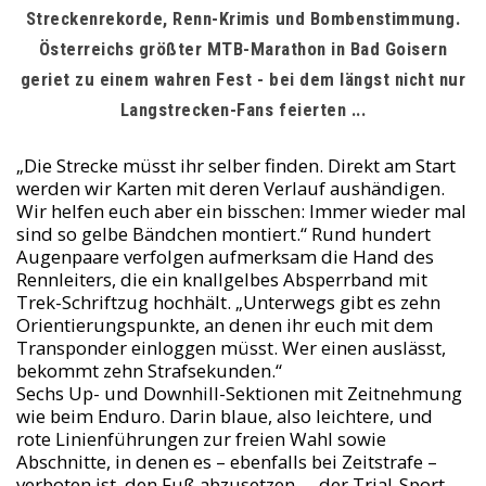
Streckenrekorde, Renn-Krimis und Bombenstimmung.
Österreichs größter MTB-Marathon in Bad Goisern
geriet zu einem wahren Fest - bei dem längst nicht nur
Langstrecken-Fans feierten ...
„Die Strecke müsst ihr selber finden. Direkt am Start
werden wir Karten mit deren Verlauf aushändigen.
Wir helfen euch aber ein bisschen: Immer wieder mal
sind so gelbe Bändchen montiert.“ Rund hundert
Augenpaare verfolgen aufmerksam die Hand des
Rennleiters, die ein knallgelbes Absperrband mit
Trek-Schriftzug hochhält. „Unterwegs gibt es zehn
Orientierungspunkte, an denen ihr euch mit dem
Transponder einloggen müsst. Wer einen auslässt,
bekommt zehn Strafsekunden.“
Sechs Up- und Downhill-Sektionen mit Zeitnehmung
wie beim Enduro. Darin blaue, also leichtere, und
rote Linienführungen zur freien Wahl sowie
Abschnitte, in denen es – ebenfalls bei Zeitstrafe –
verboten ist, den Fuß abzusetzen … der Trial-Sport