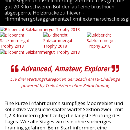
noch Segen und Erleichterung, zum Fluch. Es gilt, die
gut 20 Kilo schweren Boliden auf eine brusthoch
abgesperrte Holzbrücke zu hieven -
Himmlherrgotsaggramentzefixmilextamarschscheissgl
Advanced, Amateur, Explorer
Die drei Wertungskategorien der Bosch eMTB-Challenge
powered by Trek, letztere ohne Zeitnehmung
Eine kurze Irrfahrt durch sumpfiges Moorgebiet und
kollektive Wegsuche später wartet Sektion zwei - mit
1,2 Kilometern gleichzeitig die längste Prüfung des
Tages. Wie alle Stages wird sie ohne vorheriges
Training gefahren. Beim Start informiert eine