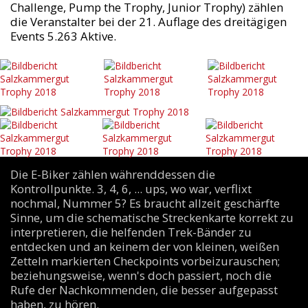
Challenge, Pump the Trophy, Junior Trophy) zählen
die Veranstalter bei der 21. Auflage des dreitägigen
Events 5.263 Aktive.
Die E-Biker zählen währenddessen die
Kontrollpunkte. 3, 4, 6, ... ups, wo war, verflixt
nochmal, Nummer 5? Es braucht allzeit geschärfte
Sinne, um die schematische Streckenkarte korrekt zu
interpretieren, die helfenden Trek-Bänder zu
entdecken und an keinem der von kleinen, weißen
Zetteln markierten Checkpoints vorbeizurauschen;
beziehungsweise, wenn's doch passiert, noch die
Rufe der Nachkommenden, die besser aufgepasst
haben, zu hören.