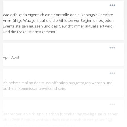
Wie erfolgt da eigentlich eine Kontrolle des e-Dopings? Geeichte
Ant+ fähige Waagen, auf die die Athleten vor Beginn eines jeden
Events steigen müssen und das Gewicht immer aktualisiert wird?
Und die Frage ist ernstgemeint
April April
Ich nehme mal an das muss öffentlich ausgetragen werden und
auch ein Kommissar anwesend sein.
Radrennen an sich sind ja schon furchtbar langweilig zum Zusehen,
aber Zwift Rennen wird sich doch nicht ernsthaft wer geben?
(ohne Zuseher kein Sinn für ein Profiteam)