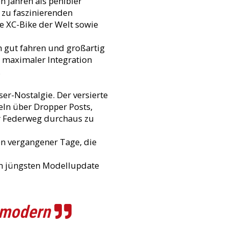
 Jahren als penibler
e zu faszinierenden
e XC-Bike der Welt sowie
h gut fahren und großartig
t maximaler Integration
.
er-Nostalgie. Der versierte
eln über Dropper Posts,
hr Federweg durchaus zu
ken vergangener Tage, die
em jüngsten Modellupdate
: modern