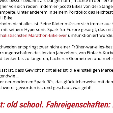
iss besser bekannt als Dangerholm, machte in den letzten
gner von sich reden, indem er (Scott) Bikes von der Stang
elte. Unter anderem in seinem Portfolio: das leichtest
l Bike.
holm nicht alles ist. Seine Räder müssen sich immer auc
r mit seinem Hypersonic Spark für Furore gesorgt, das mi
malistischsten Marathon-Bike ever
umfunktioniert wurde
chweden entspringt zwar nicht einer Früher-war-alles-bess
rrungenschaften des letzten Jahrzehnts, von Einfach-Kurb
und Lenker bis zu längeren, flacheren Geometrien und me
t ist, dass Gewicht nicht alles ist: die einstelligen Mar
endwie ...
ser neumodernen Spark RCs, das glücklicherweise mit d
chwerer geworden ist, und geschaut, was geht!
: old school. Fahreigenschaften