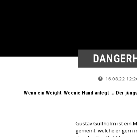
DANGERH
16.08.22 12:2
Wenn ein Weight-Weenie Hand anlegt ... Der jün
Gustav Gullholm ist ein M
gemeint, welche er gern i