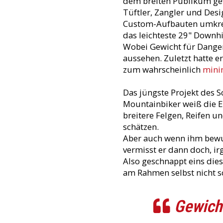
dem breiten Publikum gew
Tüftler, Zangler und Desi
Custom-Aufbauten umkremp
das leichteste 29" Downhil
Wobei Gewicht für Danger
aussehen. Zuletzt hatte e
zum wahrscheinlich
mini
Das jüngste Projekt des S
Mountainbiker weiß die E
breitere Felgen, Reifen 
schätzen.
Aber auch wenn ihm bewuss
vermisst er dann doch, irg
Also geschnappt eins die
am Rahmen selbst nicht s
Gewicht