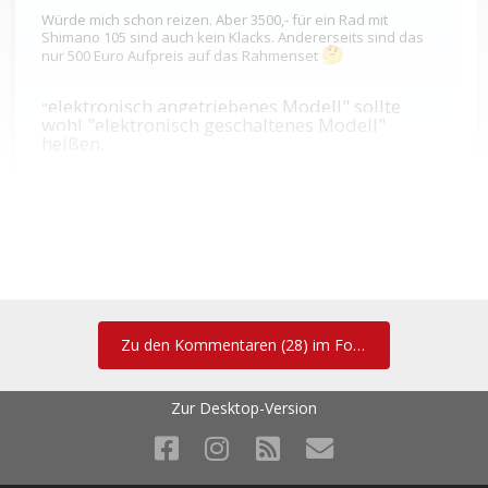
Würde mich schon reizen. Aber 3500,- für ein Rad mit
Shimano 105 sind auch kein Klacks. Andererseits sind das
🤔
nur 500 Euro Aufpreis auf das Rahmenset
elektronisch angetriebenes Modell" sollte
"
wohl "elektronisch geschaltenes Modell"
heißen.
Und beim Rahmenset sind weder die spezielle Stütze noch die
benötigte Vorbaueinheit dabei.
Ein Verlustgeschäft und eine äußerst eigenartige Preispolitik.
DAS! DAS! DAS! DAS!
Zu den Kommentaren (28) im Forum
Und dann schau ich wieder auf das Preisschild und bleib bei
meinen Chinabombern.
Zur Desktop-Version
Und ich schau mir immer die ersten Fotos an, dann runter zur