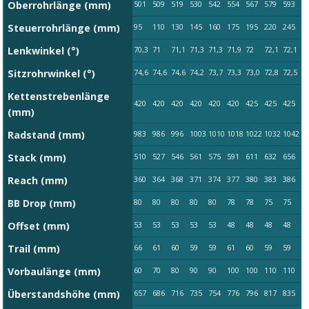
Oberrohrlänge (mm)
501
509
519
530
542
554
567
579
593
Steuerrohrlänge (mm)
95
110
130
145
160
175
195
220
245
Lenkwinkel (°)
70,3
71
71,1
71,3
71,3
71,9
72
72,1
72,1
Sitzrohrwinkel (°)
74,6
74,6
74,6
74,2
73,7
73,3
73,0
72,8
72,5
Kettenstrebenlänge
420
420
420
420
420
420
425
425
425
(mm)
Radstand (mm)
983
986
996
1003
1010
1018
1022
1032
1042
Stack (mm)
510
527
546
561
575
591
611
632
656
Reach (mm)
360
364
368
371
374
377
380
383
386
BB Drop (mm)
80
80
80
80
80
78
78
75
75
Offset (mm)
53
53
53
53
53
48
48
48
48
Trail (mm)
66
61
60
59
59
61
60
59
59
Vorbaulänge (mm)
60
70
80
90
90
100
100
110
110
Überstandshöhe (mm)
657
686
716
735
754
776
796
817
835