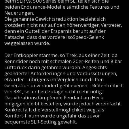
beim SLR vs. 500 Series beim SL, teilen sich die
beiden Endurance-Modelle sämtliche Features und
Neuerungen.
Die genannte Gewichtsreduktion bezieht sich
trotzdem nicht nur auf den höherwertigen Vertreter,
denn ein Gutteil der Ersparnis beruht auf der
Tatsache, dass das vordere IsoSpeed-Gelenk
weggelassen wurde.
Der Entkoppler stamme, so Trek, aus einer Zeit, da
Rennräder noch mit schmalen 20er-Reifen und 8 bar
Luftdruck darin gefahren wurden. Angesichts
geänderter Anforderungen und Voraussetzungen,
etwa der – übrigens im Vergleich zur dritten
Generation unverändert gebliebenen – Reifenfreiheit
von 38C, sei er heutzutage nicht mehr nötig.
Das vibrationsdämpfende Pendant am Heck
hingegen bleibt bestehen, wurde jedoch vereinfacht.
Konkret fällt die Verstellmöglichkeit weg, als
Komfort-Fixum wurde ungefähr das zuvor
bequemste SLR-Setting gewählt.