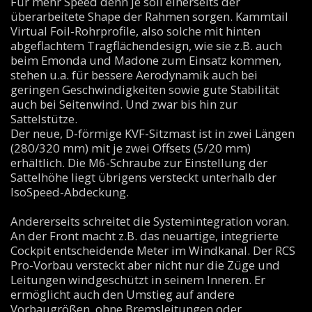
Für mehr Speed denn je soll einerseits der
überarbeitete Shape der Rahmen sorgen. Kammtail
Virtual Foil-Rohrprofile, also solche mit hinten
abgeflachtem Tragflächendesign, wie sie z.B. auch
beim Emonda und Madone zum Einsatz kommen,
stehen u.a. für bessere Aerodynamik auch bei
geringen Geschwindigkeiten sowie gute Stabilität
auch bei Seitenwind. Und zwar bis hin zur
Sattelstütze.
Der neue, D-förmige KVF-Sitzmast ist in zwei Längen
(280/320 mm) mit je zwei Offsets (5/20 mm)
erhältlich. Die M6-Schraube zur Einstellung der
Sattelhöhe liegt übrigens versteckt unterhalb der
IsoSpeed-Abdeckung.
Andererseits schreitet die Systemintegration voran.
An der Front macht z.B. das neuartige, integrierte
Cockpit entscheidende Meter im Windkanal. Der RCS
Pro-Vorbau versteckt aber nicht nur die Züge und
Leitungen windgeschützt in seinem Inneren. Er
ermöglicht auch den Umstieg auf andere
Vorbaugrößen, ohne Bremsleitungen oder