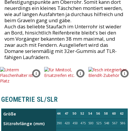
Befestigungspunkte am Oberrohr. Somit kann dort
neuerdings ein kleines Täschchen montiert werden,
wie auf langen Ausfahrten ja durchaus hilfreich und
beim Graveln gang und gäbe.
Auch das beliebte Staufach im Unterrohr ist wieder
an Bord, hinsichtlich Reifenbreite bleibt's bei den
vom Vorgänger bekannten 38 mm maximal, und
zwar auch mit Fendern. Ausgeliefert wird das
Domane serienmäßig mit 32er-Gummis auf TLR-
fähigen Laufrädern.
GEOMETRIE SL/SLR
Größe
44
47
50
52
54
56
58
60
62
Sitzrohrlänge (mm)
390
420
450
475
500
525
548
567
586