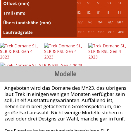
Offset (mm)
53
53
53
53
53
Trail (mm)
52
52
51
51
51
Überstandshöhe (mm)
727
740
764
787
807
Laufradgröße
700c
700c
700c
700c
700c
Modelle
Angeboten wird das Domane des MY23, das übrigens
laut Trek in einigen wenigen Monaten verfügbar sein
soll, in elf Ausstattungsvarianten. Auffallend ist,
neben dem breit gefächerten Größenspektrum, die
große Farbauswahl. Nicht wenige Modelle stehen in
zwei oder drei Designs zur Wahl, manche gar in fünf.
Der Einstieg beim mechanisch bestückten SL 5