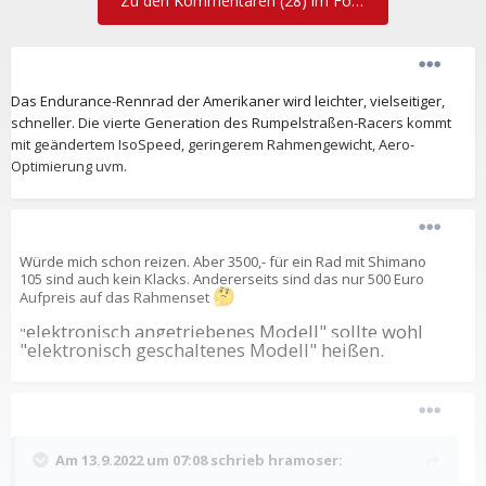
Zu den Kommentaren (28) im Forum
Das Endurance-Rennrad der Amerikaner wird leichter, vielseitiger,
schneller. Die vierte Generation des Rumpelstraßen-Racers kommt
mit geändertem IsoSpeed, geringerem Rahmengewicht, Aero-
Optimierung uvm.
Würde mich schon reizen. Aber 3500,- für ein Rad mit Shimano
105 sind auch kein Klacks. Andererseits sind das nur 500 Euro
🤔
Aufpreis auf das Rahmenset
elektronisch angetriebenes Modell" sollte wohl
"
"elektronisch geschaltenes Modell" heißen.
Am 13.9.2022 um 07:08 schrieb
hramoser
: