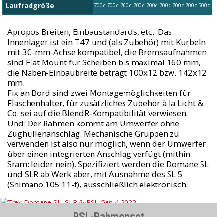
Laufradgröße
700c
700c
700c
700c
700c
700c
700c
700c
700c
Apropos Breiten, Einbaustandards, etc.: Das
Innenlager ist ein T47 und (als Zubehör) mit Kurbeln
mit 30-mm-Achse kompatibel, die Bremsaufnahmen
sind Flat Mount für Scheiben bis maximal 160 mm,
die Naben-Einbaubreite beträgt 100x12 bzw. 142x12
mm.
Fix an Bord sind zwei Montagemöglichkeiten für
Flaschenhalter, für zusätzliches Zubehör à la Licht &
Co. sei auf die BlendR-Kompatibilität verwiesen.
Und: Der Rahmen kommt am Umwerfer ohne
Zughüllenanschlag. Mechanische Gruppen zu
verwenden ist also nur möglich, wenn der Umwerfer
über einen integrierten Anschlag verfügt (mithin
Sram: leider nein). Spezifiziert werden die Domane SL
und SLR ab Werk aber, mit Ausnahme des SL 5
(Shimano 105 11-f), ausschließlich elektronisch.
RSL-Rahmenset