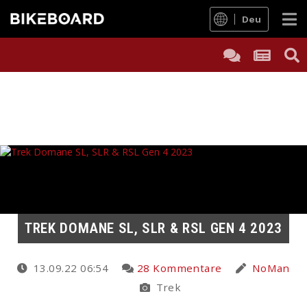
Deu
TREK DOMANE SL, SLR & RSL GEN 4 2023
13.09.22 06:54
28 Kommentare
NoMan
Trek