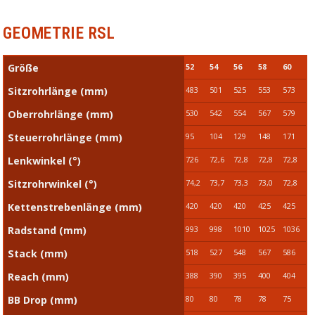
GEOMETRIE RSL
Größe
52
54
56
58
60
Sitzrohrlänge (mm)
483
501
525
553
573
Oberrohrlänge (mm)
530
542
554
567
579
Steuerrohrlänge (mm)
95
104
129
148
171
Lenkwinkel (°)
726
72,6
72,8
72,8
72,8
Sitzrohrwinkel (°)
74,2
73,7
73,3
73,0
72,8
Kettenstrebenlänge (mm)
420
420
420
425
425
Radstand (mm)
993
998
1010
1025
1036
Stack (mm)
518
527
548
567
586
Reach (mm)
388
390
395
400
404
BB Drop (mm)
80
80
78
78
75