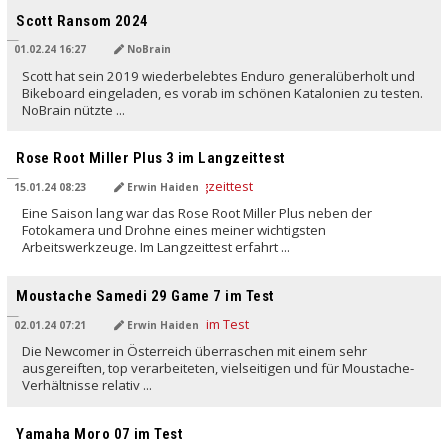
Scott Ransom 2024
01.02.24 16:27
NoBrain
Scott hat sein 2019 wiederbelebtes Enduro generalüberholt und
Bikeboard eingeladen, es vorab im schönen Katalonien zu testen.
NoBrain nützte ...
Rose Root Miller Plus 3 im Langzeittest
15.01.24 08:23
Erwin Haiden
Eine Saison lang war das Rose Root Miller Plus neben der
Fotokamera und Drohne eines meiner wichtigsten
Arbeitswerkzeuge. Im Langzeittest erfahrt ...
Moustache Samedi 29 Game 7 im Test
02.01.24 07:21
Erwin Haiden
Die Newcomer in Österreich überraschen mit einem sehr
ausgereiften, top verarbeiteten, vielseitigen und für Moustache-
Verhältnisse relativ ...
Yamaha Moro 07 im Test