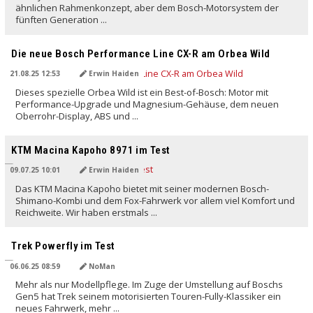
ähnlichen Rahmenkonzept, aber dem Bosch-Motorsystem der
fünften Generation ...
Die neue Bosch Performance Line CX-R am Orbea Wild
21.08.25 12:53
Erwin Haiden
Dieses spezielle Orbea Wild ist ein Best-of-Bosch: Motor mit
Performance-Upgrade und Magnesium-Gehäuse, dem neuen
Oberrohr-Display, ABS und ...
KTM Macina Kapoho 8971 im Test
09.07.25 10:01
Erwin Haiden
Das KTM Macina Kapoho bietet mit seiner modernen Bosch-
Shimano-Kombi und dem Fox-Fahrwerk vor allem viel Komfort und
Reichweite. Wir haben erstmals ...
Trek Powerfly im Test
06.06.25 08:59
NoMan
Mehr als nur Modellpflege. Im Zuge der Umstellung auf Boschs
Gen5 hat Trek seinem motorisierten Touren-Fully-Klassiker ein
neues Fahrwerk, mehr ...