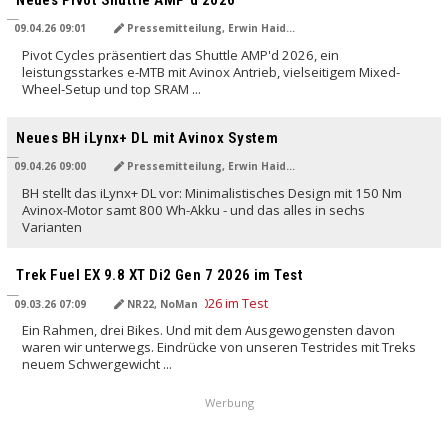
09.04.26 09:01
Pressemitteilung, Erwin Haiden
Pivot Cycles präsentiert das Shuttle AMP'd 2026, ein
leistungsstarkes e-MTB mit Avinox Antrieb, vielseitigem Mixed-
Wheel-Setup und top SRAM ...
Neues BH iLynx+ DL mit Avinox System
09.04.26 09:00
Pressemitteilung, Erwin Haiden
BH stellt das iLynx+ DL vor: Minimalistisches Design mit 150 Nm
Avinox-Motor samt 800 Wh-Akku - und das alles in sechs
Varianten
Trek Fuel EX 9.8 XT Di2 Gen 7 2026 im Test
09.03.26 07:09
NR22, NoMan
Ein Rahmen, drei Bikes. Und mit dem Ausgewogensten davon
waren wir unterwegs. Eindrücke von unseren Testrides mit Treks
neuem Schwergewicht ...
Werbung