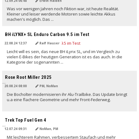
12.09.24 06:48
Erwin Haiden
Was vor wenigen Jahren noch Fiktion war, ist heute Realität.
Kleiner und leiser werdende Motoren sowie leichte Akkus
machen's möglich. Das ...
BH iLYNX+ SL Enduro Carbon 9.5 im Test
22.08.24 12:37
Ralf Hauser
Leicht will es sein, das neue BH iLynx SL, und im Vergleich zu
vielen E-Bikes der heutigen Generation ist es das auch. In die
Kategorie der sogenannten ...
Rose Root Miller 2025
20.08.24 08:00
PM, NoMan
Die Bocholter modernisieren ihr Alu-Trailbike. Das Update bringt
u.a eine flachere Geometrie und mehr Front-Federweg.
Trek Top Fuel Gen 4
12.07.24 09:31
NoMan, PM
Mit leichterem Rahmen, verbessertem Staufach und mehr