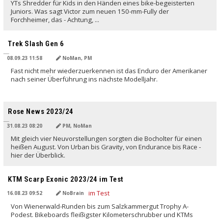
YTs Shredder für Kids in den Händen eines bike-begeisterten
Juniors. Was sagt Victor zum neuen 150-mm-Fully der
Forchheimer, das - Achtung, ...
Trek Slash Gen 6
08.09.23 11:58
NoMan, PM
Fast nicht mehr wiederzuerkennen ist das Enduro der Amerikaner
nach seiner Überführung ins nächste Modelljahr.
Rose News 2023/24
31.08.23 08:20
PM, NoMan
Mit gleich vier Neuvorstellungen sorgten die Bocholter für einen
heißen August. Von Urban bis Gravity, von Endurance bis Race -
hier der Überblick.
KTM Scarp Exonic 2023/24 im Test
16.08.23 09:52
NoBrain
Von Wienerwald-Runden bis zum Salzkammergut Trophy A-
Podest. Bikeboards fleißigster Kilometerschrubber und KTMs