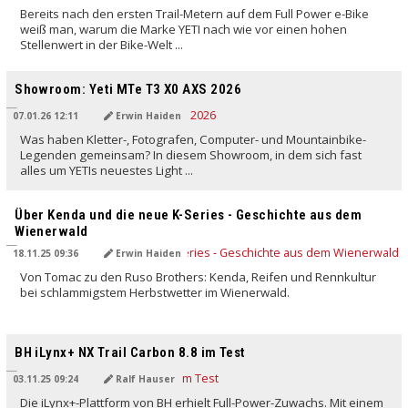
Bereits nach den ersten Trail-Metern auf dem Full Power e-Bike
weiß man, warum die Marke YETI nach wie vor einen hohen
Stellenwert in der Bike-Welt ...
Showroom: Yeti MTe T3 X0 AXS 2026
07.01.26 12:11
Erwin Haiden
Was haben Kletter-, Fotografen, Computer- und Mountainbike-
Legenden gemeinsam? In diesem Showroom, in dem sich fast
alles um YETIs neuestes Light ...
Über Kenda und die neue K-Series - Geschichte aus dem
Wienerwald
18.11.25 09:36
Erwin Haiden
Von Tomac zu den Ruso Brothers: Kenda, Reifen und Rennkultur
bei schlammigstem Herbstwetter im Wienerwald.
BH iLynx+ NX Trail Carbon 8.8 im Test
03.11.25 09:24
Ralf Hauser
Die iLynx+-Plattform von BH erhielt Full-Power-Zuwachs. Mit einem