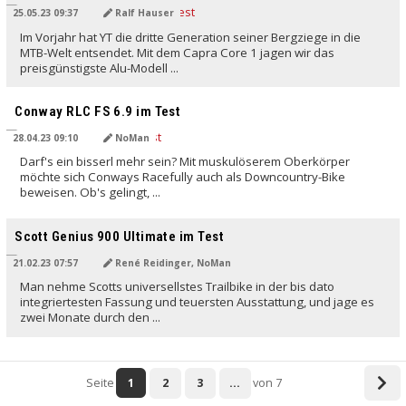
25.05.23 09:37
Ralf Hauser
Im Vorjahr hat YT die dritte Generation seiner Bergziege in die
MTB-Welt entsendet. Mit dem Capra Core 1 jagen wir das
preisgünstigste Alu-Modell ...
Conway RLC FS 6.9 im Test
28.04.23 09:10
NoMan
Darf's ein bisserl mehr sein? Mit muskulöserem Oberkörper
möchte sich Conways Racefully auch als Downcountry-Bike
beweisen. Ob's gelingt, ...
Scott Genius 900 Ultimate im Test
21.02.23 07:57
René Reidinger, NoMan
Man nehme Scotts universellstes Trailbike in der bis dato
integriertesten Fassung und teuersten Ausstattung, und jage es
zwei Monate durch den ...
Seite
1
2
3
...
von 7