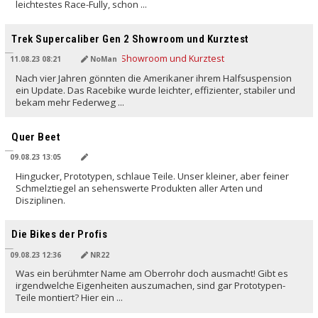
leichtestes Race-Fully, schon ...
Trek Supercaliber Gen 2 Showroom und Kurztest
11.08.23 08:21
NoMan
Nach vier Jahren gönnten die Amerikaner ihrem Halfsuspension
ein Update. Das Racebike wurde leichter, effizienter, stabiler und
bekam mehr Federweg ...
Quer Beet
09.08.23 13:05
Hingucker, Prototypen, schlaue Teile. Unser kleiner, aber feiner
Schmelztiegel an sehenswerte Produkten aller Arten und
Disziplinen.
Die Bikes der Profis
09.08.23 12:36
NR22
Was ein berühmter Name am Oberrohr doch ausmacht! Gibt es
irgendwelche Eigenheiten auszumachen, sind gar Prototypen-
Teile montiert? Hier ein ...