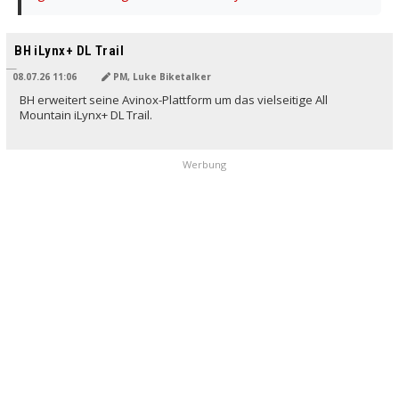
BH iLynx+ DL Trail
08.07.26 11:06
PM, Luke Biketalker
BH erweitert seine Avinox-Plattform um das vielseitige All
Mountain iLynx+ DL Trail.
Werbung