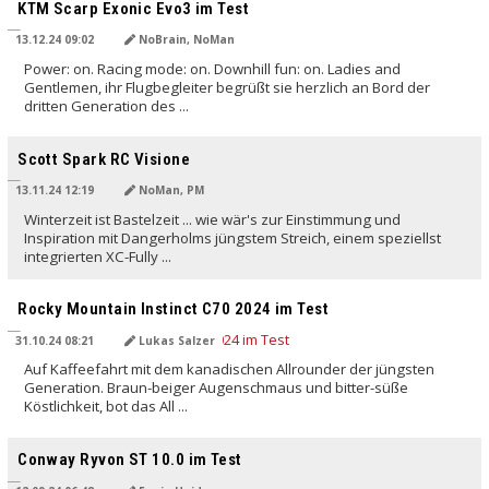
KTM Scarp Exonic Evo3 im Test
13.12.24 09:02
NoBrain, NoMan
Power: on. Racing mode: on. Downhill fun: on. Ladies and
Gentlemen, ihr Flugbegleiter begrüßt sie herzlich an Bord der
dritten Generation des ...
Scott Spark RC Visione
13.11.24 12:19
NoMan, PM
Winterzeit ist Bastelzeit ... wie wär's zur Einstimmung und
Inspiration mit Dangerholms jüngstem Streich, einem speziellst
integrierten XC-Fully ...
Rocky Mountain Instinct C70 2024 im Test
31.10.24 08:21
Lukas Salzer
Auf Kaffeefahrt mit dem kanadischen Allrounder der jüngsten
Generation. Braun-beiger Augenschmaus und bitter-süße
Köstlichkeit, bot das All ...
Conway Ryvon ST 10.0 im Test