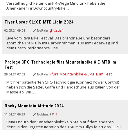
Verstellmöglichkeiten dank 4-Wege Mino Link heben die
Amerikaner ihr Downcountry-Bike ...
Flyer Uproc SL:X E-MTB Light 2024
02.05.24 09:04
NoPain
Live vom Riva Bike Festival: Das brandneue und besonders
sportliche Trail-Fully mit Carbonrahmen, 130 mm Federweg und
dem Bosch Performance Line ...
Prologo CPC-Technologie fürs Mountainbike & E-MTB im
Test
29.04.24 07:02
NoPain
Mit ihrer patentierten CPC-Technologie (Connect Power Control)
heben sich die Sättel, Griffe und Handschuhe aus Italien von der
Masse ab. Wir ...
Rocky Mountain Altitude 2024
11.04.24 06:39
NoMan, PM
Beim Enduro der Kanadier bleibt kein Stein auf dem anderen,
denn in der jüngsten Iteration des 160-mm-Fullys feiert das LC2R-