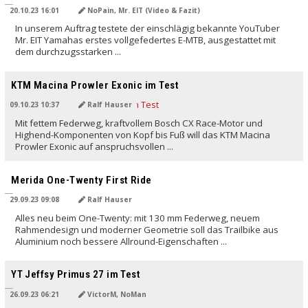
20.10.23 16:01
NoPain, Mr. EIT (Video & Fazit)
In unserem Auftrag testete der einschlägig bekannte YouTuber
Mr. EIT Yamahas erstes vollgefedertes E-MTB, ausgestattet mit
dem durchzugsstarken ...
KTM Macina Prowler Exonic im Test
09.10.23 10:37
Ralf Hauser
Mit fettem Federweg, kraftvollem Bosch CX Race-Motor und
Highend-Komponenten von Kopf bis Fuß will das KTM Macina
Prowler Exonic auf anspruchsvollen ...
Merida One-Twenty First Ride
29.09.23 09:08
Ralf Hauser
Alles neu beim One-Twenty: mit 130 mm Federweg, neuem
Rahmendesign und moderner Geometrie soll das Trailbike aus
Aluminium noch bessere Allround-Eigenschaften ...
YT Jeffsy Primus 27 im Test
26.09.23 06:21
VictorM, NoMan