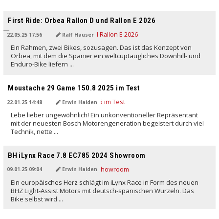
First Ride: Orbea Rallon D und Rallon E 2026
22.05.25 17:56
Ralf Hauser
Ein Rahmen, zwei Bikes, sozusagen. Das ist das Konzept von
Orbea, mit dem die Spanier ein weltcuptaugliches Downhill- und
Enduro-Bike liefern ...
Moustache 29 Game 150.8 2025 im Test
22.01.25 14:48
Erwin Haiden
Lebe lieber ungewöhnlich! Ein unkonventioneller Repräsentant
mit der neuesten Bosch Motorengeneration begeistert durch viel
Technik, nette ...
BH iLynx Race 7.8 EC785 2024 Showroom
09.01.25 09:04
Erwin Haiden
Ein europäisches Herz schlägt im iLynx Race in Form des neuen
BHZ Light-Assist Motors mit deutsch-spanischen Wurzeln. Das
Bike selbst wird ...