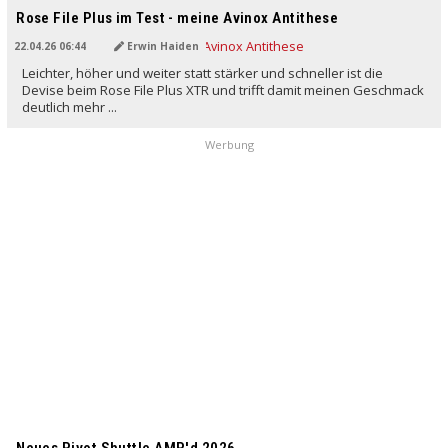
Rose File Plus im Test - meine Avinox Antithese
22.04.26 06:44
Erwin Haiden
Leichter, höher und weiter statt stärker und schneller ist die
Devise beim Rose File Plus XTR und trifft damit meinen Geschmack
deutlich mehr ...
Werbung
Neues Pivot Shuttle AMP'd 2026