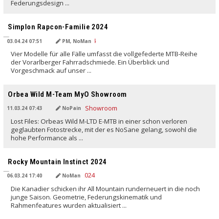
Federungsdesign ...
Simplon Rapcon-Familie 2024
03.04.24 07:51
PM, NoMan
Vier Modelle für alle Fälle umfasst die vollgefederte MTB-Reihe
der Vorarlberger Fahrradschmiede. Ein Überblick und
Vorgeschmack auf unser ...
Orbea Wild M-Team MyO Showroom
11.03.24 07:43
NoPain
Lost Files: Orbeas Wild M-LTD E-MTB in einer schon verloren
geglaubten Fotostrecke, mit der es NoSane gelang, sowohl die
hohe Performance als ...
Rocky Mountain Instinct 2024
06.03.24 17:40
NoMan
Die Kanadier schicken ihr All Mountain runderneuert in die noch
junge Saison. Geometrie, Federungskinematik und
Rahmenfeatures wurden aktualisiert ...