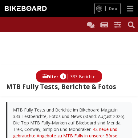
Deu
Filter
333 Berichte
1
MTB Fully Tests, Berichte & Fotos
Berichte
MTB Fully Tests und Berichte im Bikeboard Magazin:
333 Testberichte, Fotos und News (Stand: August 2026).
Die Top MTB Fully-Marken auf Bikeboard sind Merida,
Trek, Conway, Simplon und Mondraker.
42 neue und
gebrauchte Angebote zu MTB Fully in unserer Börse
.