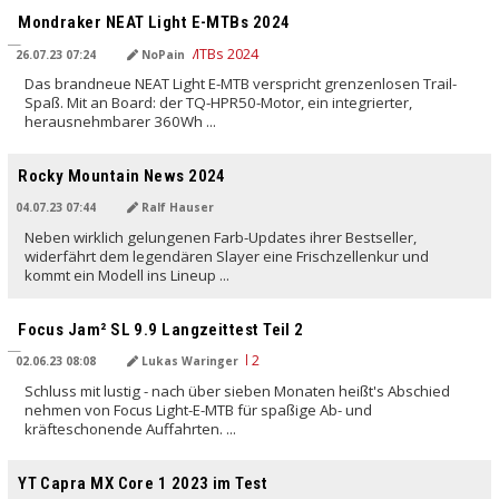
Mondraker NEAT Light E-MTBs 2024
26.07.23 07:24
NoPain
Das brandneue NEAT Light E-MTB verspricht grenzenlosen Trail-
Spaß. Mit an Board: der TQ-HPR50-Motor, ein integrierter,
herausnehmbarer 360Wh ...
Rocky Mountain News 2024
04.07.23 07:44
Ralf Hauser
Neben wirklich gelungenen Farb-Updates ihrer Bestseller,
widerfährt dem legendären Slayer eine Frischzellenkur und
kommt ein Modell ins Lineup ...
Focus Jam² SL 9.9 Langzeittest Teil 2
02.06.23 08:08
Lukas Waringer
Schluss mit lustig - nach über sieben Monaten heißt's Abschied
nehmen von Focus Light-E-MTB für spaßige Ab- und
kräfteschonende Auffahrten. ...
YT Capra MX Core 1 2023 im Test